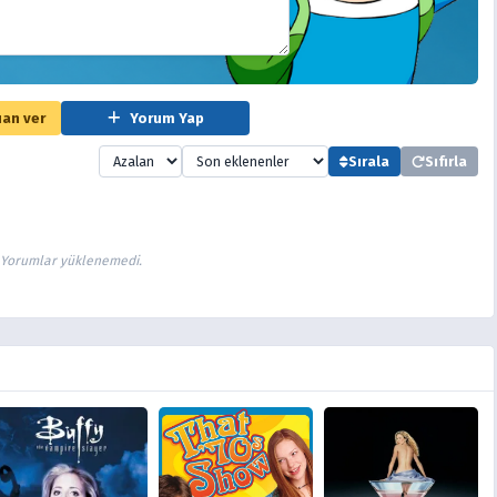
an ver
Yorum Yap
Sırala
Sıfırla
Yorumlar yüklenemedi.