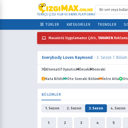
TÜRKÇE ÇİZGİ FİLM VE ANİME PLATFORMU
TÜRLER
KATEGORILER
TRENDLER
SO
Masaüstü Uygulamamız Çıktı,
TAMAMEN
Reklamsı
Everybody Loves Raymond
- 3. Sezon 7. Bölüm
Alternatif Oynatıcı
Önceki
Sonraki
Hata Bildir
Oto Sonraki Bölüm
İntro Atla
Ot
BÖLÜMLER
1. Sezon
2. Sezon
3. Sezon
4. Sezon
1
2
3
4
5