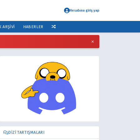
Hesabına giriş yap
K ARŞIVI
HABERLER
×
DIZI TARTIŞMALARI