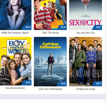
DİZİ
DİZİ
DİZİ
Buffy the Vampire Slayer
That '70s Show
Sex and the City
DİZİ
DİZİ
DİZİ
Boy Meets World
Curb Your Enthusiasm
Freaks and Geeks