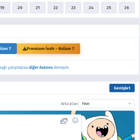
19
20
21
22
23
24
25
26
ölüm 7
Premium İndir - Bölüm 7
nağı çalışmazsa
diğer butonu
deneyin.
Genişlet
Arka plan:
Finn