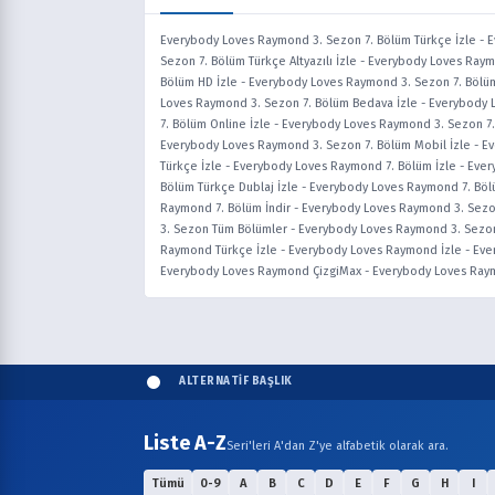
Everybody Loves Raymond 3. Sezon 7. Bölüm Türkçe İzle
-
E
Sezon 7. Bölüm Türkçe Altyazılı İzle
-
Everybody Loves Raymo
Bölüm HD İzle
-
Everybody Loves Raymond 3. Sezon 7. Bölüm 
Loves Raymond 3. Sezon 7. Bölüm Bedava İzle
-
Everybody L
7. Bölüm Online İzle
-
Everybody Loves Raymond 3. Sezon 7.
Everybody Loves Raymond 3. Sezon 7. Bölüm Mobil İzle
-
Ev
Türkçe İzle
-
Everybody Loves Raymond 7. Bölüm İzle
-
Ever
Bölüm Türkçe Dublaj İzle
-
Everybody Loves Raymond 7. Böl
Raymond 7. Bölüm İndir
-
Everybody Loves Raymond 3. Sezo
3. Sezon Tüm Bölümler
-
Everybody Loves Raymond 3. Sezon
Raymond Türkçe İzle
-
Everybody Loves Raymond İzle
-
Eve
Everybody Loves Raymond ÇizgiMax
-
Everybody Loves Raym
ALTERNATİF BAŞLIK
Liste A-Z
Seri'leri A'dan Z'ye alfabetik olarak ara.
Tümü
0-9
A
B
C
D
E
F
G
H
I