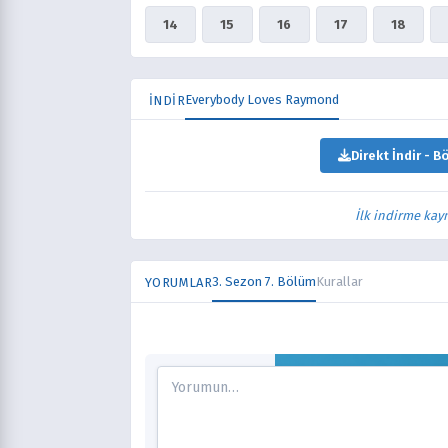
14
15
16
17
18
Everybody Loves Raymond
İNDİR
Direkt İndir - B
İlk indirme kay
3. Sezon 7. Bölüm
Kurallar
YORUMLAR