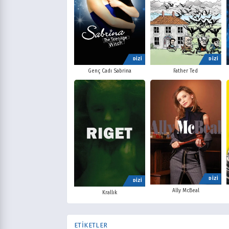
DİZİ
DİZİ
Father Ted
Genç Cadı Sabrina
DİZİ
DİZİ
Ally McBeal
Krallık
ETİKETLER