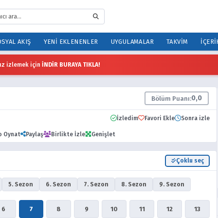
SYAL AKIŞ
YENI EKLENENLER
UYGULAMALAR
TAKVIM
İÇERI
z izlemek için
İNDİR BURAYA TIKLA!
0,0
Bölüm Puanı:
İzledim
Favori Ekle
Sonra izle
o Oynat
Paylaş
Birlikte İzle
Genişlet
Çoklu seç
5. Sezon
6. Sezon
7. Sezon
8. Sezon
9. Sezon
6
7
8
9
10
11
12
13