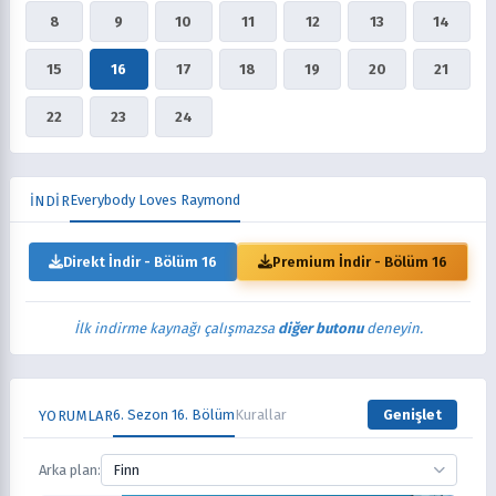
8
9
10
11
12
13
14
15
16
17
18
19
20
21
22
23
24
Everybody Loves Raymond
İNDİR
Direkt İndir - Bölüm 16
Premium İndir - Bölüm 16
İlk indirme kaynağı çalışmazsa
diğer butonu
deneyin.
6. Sezon 16. Bölüm
Kurallar
Genişlet
YORUMLAR
Arka plan:
Finn