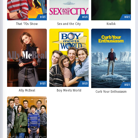
DİZİ
DİZİ
DİZİ
That '70s Show
Sex and the City
Krallık
DİZİ
DİZİ
DİZİ
Ally McBeal
Boy Meets World
Curb Your Enthusiasm