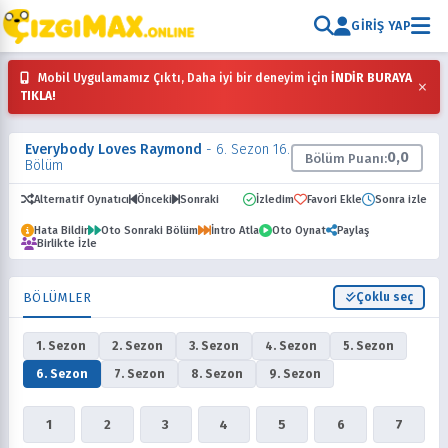
GIRIŞ YAP
Mobil Uygulamamız Çıktı, Daha iyi bir deneyim için
İNDİR BURAYA
×
TIKLA!
Everybody Loves Raymond
- 6. Sezon 16.
0,0
Bölüm Puanı:
Bölüm
Alternatif Oynatıcı
Önceki
Sonraki
İzledim
Favori Ekle
Sonra izle
Hata Bildir
Oto Sonraki Bölüm
İntro Atla
Oto Oynat
Paylaş
Birlikte İzle
BÖLÜMLER
Çoklu seç
1. Sezon
2. Sezon
3. Sezon
4. Sezon
5. Sezon
6. Sezon
7. Sezon
8. Sezon
9. Sezon
1
2
3
4
5
6
7