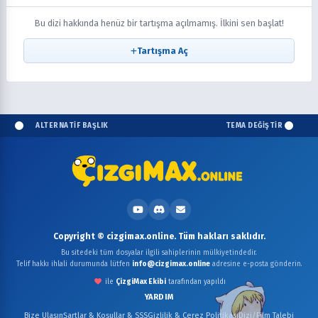
Bu dizi hakkında henüz bir tartışma açılmamış. İlkini sen başlat!
Tartışma Aç
ALTERNATİF BAŞLIK
TEMA DEĞİŞTİR
Copyright © cizgimax.online. Tüm hakları saklıdır.
Bu sitedeki tüm dosyalar ilgili sahiplerinin mülkiyetindedir.
Telif hakkı ihlali durumunda lütfen
info@cizgimax.online
adresine e-posta gönderin.
ile
ÇizgiMax Ekibi
tarafından yapıldı
YARDIM
Bize Ulaşın
Şartlar & Koşullar & SSS
Gizlilik & Çerez Politikası
Dizi/Film Talebi