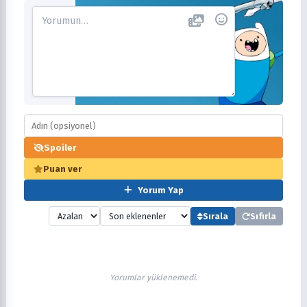
Spoiler
Puan ver
Yorum Yap
Sırala
Sıfırla
Yorumlar yüklenemedi.