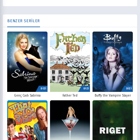
BENZER SERİLER
DİZİ
DİZİ
DİZİ
Father Ted
Buffy the Vampire Slayer
Genç Cadı Sabrina