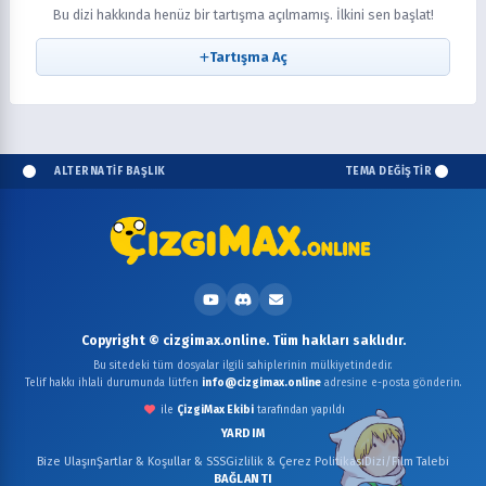
Bu dizi hakkında henüz bir tartışma açılmamış. İlkini sen başlat!
Tartışma Aç
ALTERNATİF BAŞLIK
TEMA DEĞİŞTİR
Copyright © cizgimax.online. Tüm hakları saklıdır.
Bu sitedeki tüm dosyalar ilgili sahiplerinin mülkiyetindedir.
Telif hakkı ihlali durumunda lütfen
info@cizgimax.online
adresine e-posta gönderin.
ile
ÇizgiMax Ekibi
tarafından yapıldı
YARDIM
Bize Ulaşın
Şartlar & Koşullar & SSS
Gizlilik & Çerez Politikası
Dizi/Film Talebi
BAĞLANTI