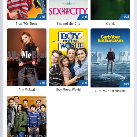
DİZİ
DİZİ
DİZİ
That '70s Show
Sex and the City
Krallık
DİZİ
DİZİ
DİZİ
Ally McBeal
Boy Meets World
Curb Your Enthusiasm