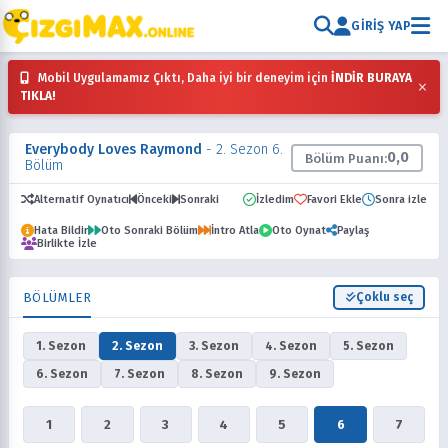
GIRIŞ YAP
Mobil Uygulamamız Çıktı, Daha iyi bir deneyim için
İNDİR BURAYA
×
TIKLA!
Everybody Loves Raymond
- 2. Sezon 6.
0,0
Bölüm Puanı:
Bölüm
Alternatif Oynatıcı
Önceki
Sonraki
İzledim
Favori Ekle
Sonra izle
Hata Bildir
Oto Sonraki Bölüm
İntro Atla
Oto Oynat
Paylaş
Birlikte İzle
BÖLÜMLER
Çoklu seç
1. Sezon
2. Sezon
3. Sezon
4. Sezon
5. Sezon
6. Sezon
7. Sezon
8. Sezon
9. Sezon
1
2
3
4
5
6
7