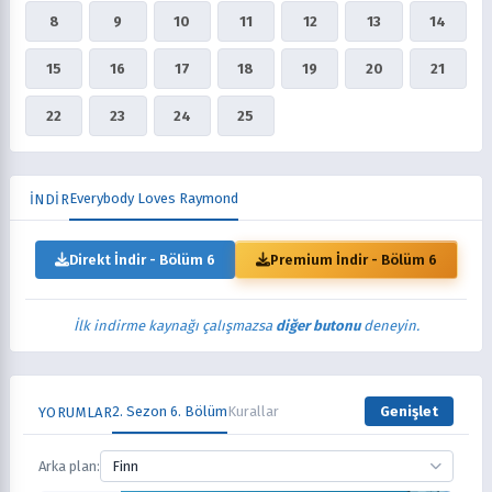
8
9
10
11
12
13
14
15
16
17
18
19
20
21
22
23
24
25
Everybody Loves Raymond
İNDİR
Direkt İndir - Bölüm 6
Premium İndir - Bölüm 6
İlk indirme kaynağı çalışmazsa
diğer butonu
deneyin.
2. Sezon 6. Bölüm
Kurallar
Genişlet
YORUMLAR
Arka plan:
Finn