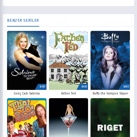
BENZER SERİLER
DİZİ
DİZİ
DİZİ
Father Ted
Buffy the Vampire Slayer
Genç Cadı Sabrina