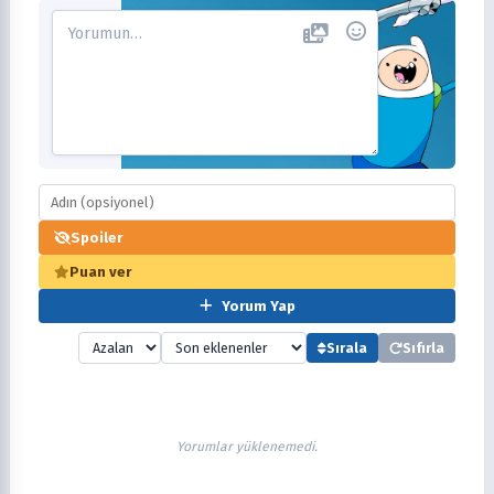
Spoiler
Puan ver
Yorum Yap
Sırala
Sıfırla
Yorumlar yüklenemedi.