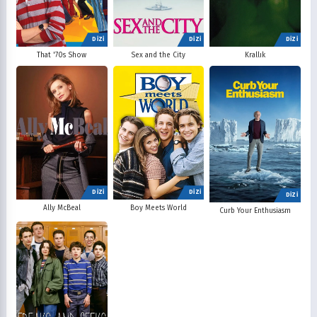
DİZİ
DİZİ
DİZİ
That '70s Show
Sex and the City
Krallık
DİZİ
DİZİ
DİZİ
Ally McBeal
Boy Meets World
Curb Your Enthusiasm