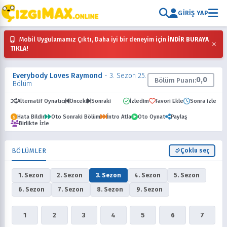
GIRIŞ YAP
Mobil Uygulamamız Çıktı, Daha iyi bir deneyim için
İNDİR BURAYA
×
TIKLA!
Everybody Loves Raymond
- 3. Sezon 25.
0,0
Bölüm Puanı:
Bölüm
Alternatif Oynatıcı
Önceki
Sonraki
İzledim
Favori Ekle
Sonra izle
Hata Bildir
Oto Sonraki Bölüm
İntro Atla
Oto Oynat
Paylaş
Birlikte İzle
BÖLÜMLER
Çoklu seç
1. Sezon
2. Sezon
3. Sezon
4. Sezon
5. Sezon
6. Sezon
7. Sezon
8. Sezon
9. Sezon
1
2
3
4
5
6
7