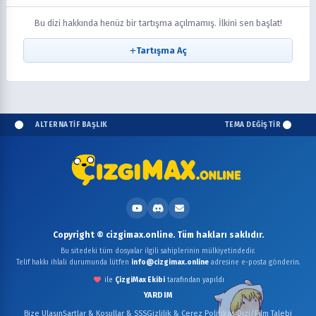
Bu dizi hakkında henüz bir tartışma açılmamış. İlkini sen başlat!
Tartışma Aç
ALTERNATİF BAŞLIK
TEMA DEĞİŞTİR
Copyright © cizgimax.online. Tüm hakları saklıdır.
Bu sitedeki tüm dosyalar ilgili sahiplerinin mülkiyetindedir.
Telif hakkı ihlali durumunda lütfen
info@cizgimax.online
adresine e-posta gönderin.
ile
ÇizgiMax Ekibi
tarafından yapıldı
YARDIM
Bize Ulaşın
Şartlar & Koşullar & SSS
Gizlilik & Çerez Politikası
Dizi/Film Talebi