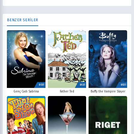
BENZER SERİLER
DİZİ
DİZİ
DİZİ
Father Ted
Buffy the Vampire Slayer
Genç Cadı Sabrina