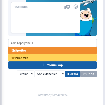
Spoiler
Puan ver
Yorum Yap
Sırala
Sıfırla
Yorumlar yüklenemedi.