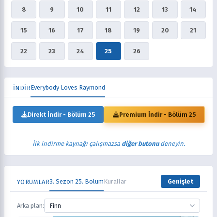
8
9
10
11
12
13
14
15
16
17
18
19
20
21
22
23
24
25
26
Everybody Loves Raymond
İNDİR
Direkt İndir - Bölüm 25
Premium İndir - Bölüm 25
İlk indirme kaynağı çalışmazsa
diğer butonu
deneyin.
3. Sezon 25. Bölüm
Kurallar
Genişlet
YORUMLAR
Arka plan:
Finn