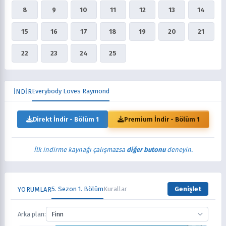
8
9
10
11
12
13
14
15
16
17
18
19
20
21
22
23
24
25
Everybody Loves Raymond
İNDİR
Direkt İndir - Bölüm 1
Premium İndir - Bölüm 1
İlk indirme kaynağı çalışmazsa
diğer butonu
deneyin.
5. Sezon 1. Bölüm
Kurallar
Genişlet
YORUMLAR
Arka plan:
Finn