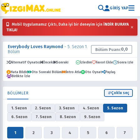
GIRIŞ YAP
Mobil Uygulamamız Çıktı, Daha iyi bir deneyim için
İNDİR BURAYA
×
TIKLA!
Everybody Loves Raymond
- 5. Sezon 1.
0,0
Bölüm Puanı:
Bölüm
Alternatif Oynatıcı
Önceki
Sonraki
İzledim
Favori Ekle
Sonra izle
Hata Bildir
Oto Sonraki Bölüm
İntro Atla
Oto Oynat
Paylaş
Birlikte İzle
BÖLÜMLER
Çoklu seç
1. Sezon
2. Sezon
3. Sezon
4. Sezon
5. Sezon
6. Sezon
7. Sezon
8. Sezon
9. Sezon
1
2
3
4
5
6
7