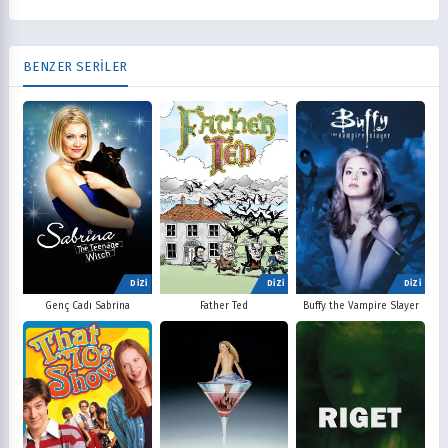
BENZER SERİLER
DİZİ
DİZİ
DİZİ
Father Ted
Buffy the Vampire Slayer
Genç Cadı Sabrina