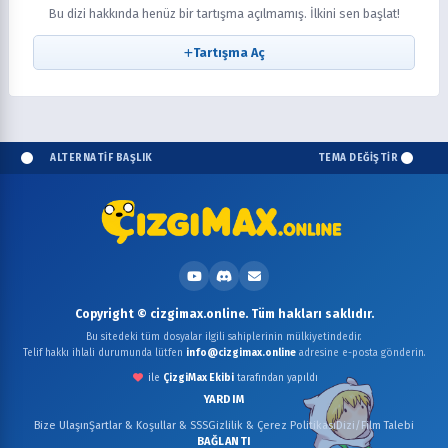
Bu dizi hakkında henüz bir tartışma açılmamış. İlkini sen başlat!
Tartışma Aç
ALTERNATİF BAŞLIK
TEMA DEĞİŞTİR
Copyright © cizgimax.online. Tüm hakları saklıdır.
Bu sitedeki tüm dosyalar ilgili sahiplerinin mülkiyetindedir.
Telif hakkı ihlali durumunda lütfen
info@cizgimax.online
adresine e-posta gönderin.
ile
ÇizgiMax Ekibi
tarafından yapıldı
YARDIM
Bize Ulaşın
Şartlar & Koşullar & SSS
Gizlilik & Çerez Politikası
Dizi/Film Talebi
BAĞLANTI