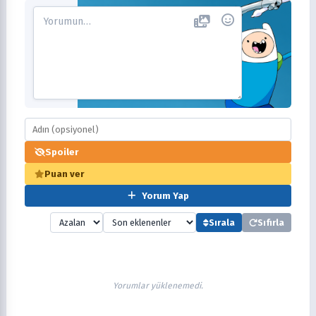
Spoiler
Puan ver
Yorum Yap
Sırala
Sıfırla
Yorumlar yüklenemedi.