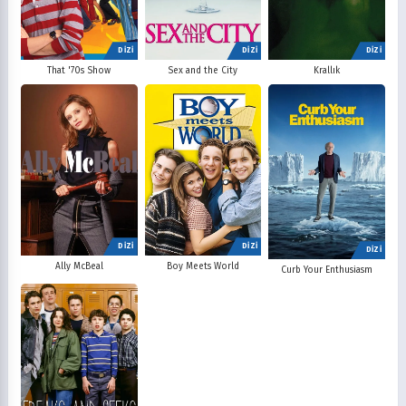
DİZİ
DİZİ
DİZİ
That '70s Show
Sex and the City
Krallık
DİZİ
DİZİ
DİZİ
Ally McBeal
Boy Meets World
Curb Your Enthusiasm