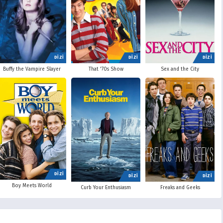
DİZİ
DİZİ
DİZİ
Buffy the Vampire Slayer
That '70s Show
Sex and the City
DİZİ
DİZİ
DİZİ
Boy Meets World
Curb Your Enthusiasm
Freaks and Geeks