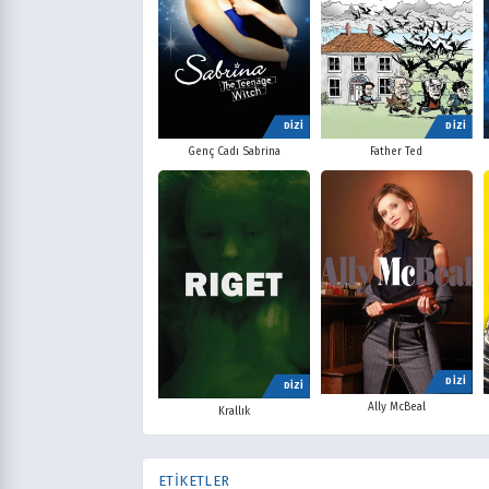
DİZİ
DİZİ
Father Ted
Genç Cadı Sabrina
DİZİ
DİZİ
Ally McBeal
Krallık
ETİKETLER