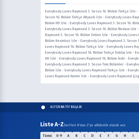
Everybody Loves Raymond 3. Sezon 16. Bölüm Türkçe İzle
-
Sezon 16. Bölüm Türkçe Altyazılı İzle
-
Everybody Loves Raym
Bölüm HD İzle
-
Everybody Loves Raymond 3. Sezon 16. Bölüm
Everybody Loves Raymond 3. Sezon 16. Bölüm Bedava İzle
Raymond 3. Sezon 16. Bölüm Online İzle
-
Everybody Loves 
Bölüm Kesintisiz İzle
-
Everybody Loves Raymond 3. Sezon 1
Loves Raymond 16. Bölüm Türkçe İzle
-
Everybody Loves Ray
Everybody Loves Raymond 16. Bölüm Türkçe Dublaj İzle
-
Ev
HD İzle
-
Everybody Loves Raymond 16. Bölüm İndir
-
Everyb
Everybody Loves Raymond 3. Sezon Tüm Bölümler
-
Everybo
Bölüm İzle
-
Everybody Loves Raymond Türkçe İzle
-
Everyb
Loves Raymond Anime İzle
-
Everybody Loves Raymond Çiz
ALTERNATİF BAŞLIK
Liste A-Z
Seri'leri A'dan Z'ye alfabetik olarak ara.
Tümü
0-9
A
B
C
D
E
F
G
H
I