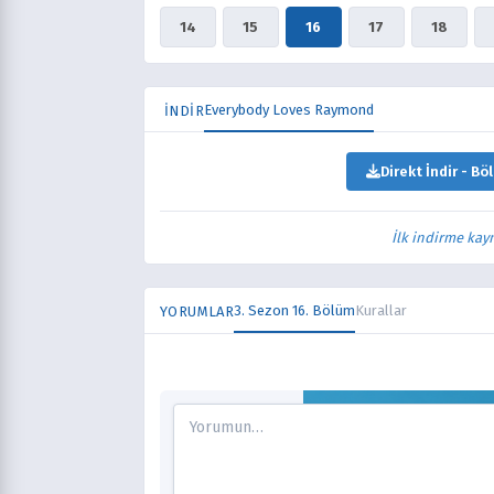
14
15
16
17
18
Everybody Loves Raymond
İNDİR
Direkt İndir - Bö
İlk indirme kay
3. Sezon 16. Bölüm
Kurallar
YORUMLAR