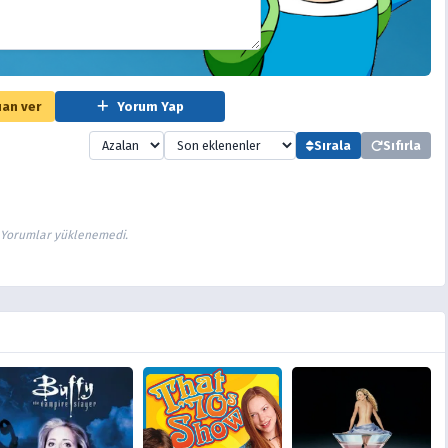
an ver
Yorum Yap
Sırala
Sıfırla
Yorumlar yüklenemedi.