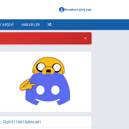
Hesabına giriş yap
K ARŞIVI
HABERLER
×
DIZI TARTIŞMALARI