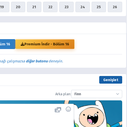
19
20
21
22
23
24
25
26
lüm 16
Premium İndir - Bölüm 16
nağı çalışmazsa
diğer butonu
deneyin.
Genişlet
Arka plan:
Finn