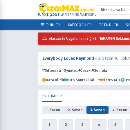
TÜRKÇE ÇİZGİ FİLM VE ANİME PLATFORMU
TÜRLER
KATEGORILER
TRENDLER
SO
Masaüstü Uygulamamız Çıktı,
TAMAMEN
Reklamsı
Everybody Loves Raymond
- 3. Sezon 16. Bölü
Alternatif Oynatıcı
Önceki
Sonraki
Hata Bildir
Oto Sonraki Bölüm
İntro Atla
Ot
BÖLÜMLER
1. Sezon
2. Sezon
3. Sezon
4. Sezon
1
2
3
4
5