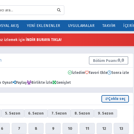
SYAL AKIŞ
YENI EKLENENLER
UYGULAMALAR
TAKVIM
İÇERI
z izlemek için
İNDİR BURAYA TIKLA!
m
0,0
Bölüm Puanı:
İzledim
Favori Ekle
Sonra izle
o Oynat
Paylaş
Birlikte İzle
Genişlet
Çoklu seç
5. Sezon
6. Sezon
7. Sezon
8. Sezon
9. Sezon
6
7
8
9
10
11
12
13