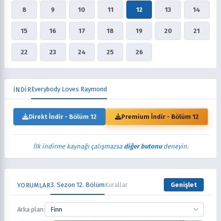
8
9
10
11
12
13
14
15
16
17
18
19
20
21
22
23
24
25
26
Everybody Loves Raymond
İNDİR
Direkt İndir - Bölüm 12
Premium İndir - Bölüm 12
İlk indirme kaynağı çalışmazsa
diğer butonu
deneyin.
3. Sezon 12. Bölüm
Kurallar
Genişlet
YORUMLAR
Arka plan:
Finn