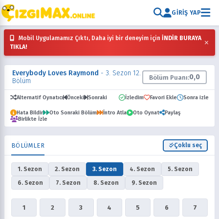
GIRIŞ YAP
Mobil Uygulamamız Çıktı, Daha iyi bir deneyim için
İNDİR BURAYA
×
TIKLA!
Everybody Loves Raymond
- 3. Sezon 12.
0,0
Bölüm Puanı:
Bölüm
Alternatif Oynatıcı
Önceki
Sonraki
İzledim
Favori Ekle
Sonra izle
Hata Bildir
Oto Sonraki Bölüm
İntro Atla
Oto Oynat
Paylaş
Birlikte İzle
BÖLÜMLER
Çoklu seç
1. Sezon
2. Sezon
3. Sezon
4. Sezon
5. Sezon
6. Sezon
7. Sezon
8. Sezon
9. Sezon
1
2
3
4
5
6
7