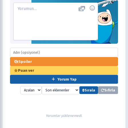
Spoiler
Puan ver
Yorum Yap
Sırala
Sıfırla
Yorumlar yüklenemedi.