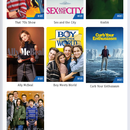
DİZİ
DİZİ
DİZİ
That '70s Show
Sex and the City
Krallık
DİZİ
DİZİ
DİZİ
Ally McBeal
Boy Meets World
Curb Your Enthusiasm