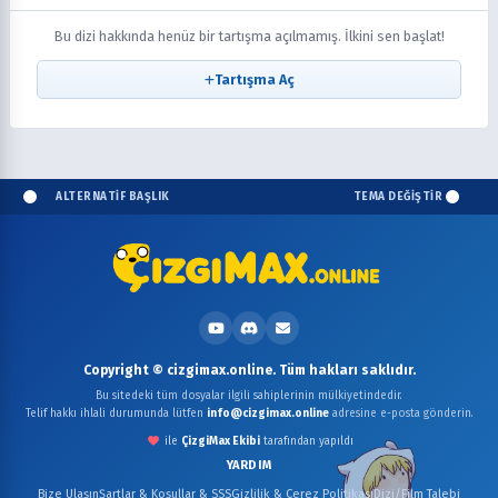
Bu dizi hakkında henüz bir tartışma açılmamış. İlkini sen başlat!
Tartışma Aç
ALTERNATİF BAŞLIK
TEMA DEĞİŞTİR
Copyright © cizgimax.online. Tüm hakları saklıdır.
Bu sitedeki tüm dosyalar ilgili sahiplerinin mülkiyetindedir.
Telif hakkı ihlali durumunda lütfen
info@cizgimax.online
adresine e-posta gönderin.
ile
ÇizgiMax Ekibi
tarafından yapıldı
YARDIM
Bize Ulaşın
Şartlar & Koşullar & SSS
Gizlilik & Çerez Politikası
Dizi/Film Talebi