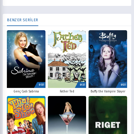
BENZER SERİLER
DİZİ
DİZİ
DİZİ
Father Ted
Buffy the Vampire Slayer
Genç Cadı Sabrina