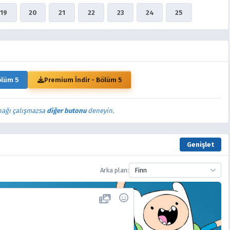
19
20
21
22
23
24
25
ölüm 5
Premium İndir - Bölüm 5
nağı çalışmazsa
diğer butonu
deneyin.
Genişlet
Arka plan:
Finn