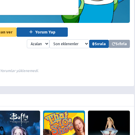
an ver
Yorum Yap
Sırala
Sıfırla
Yorumlar yüklenemedi.