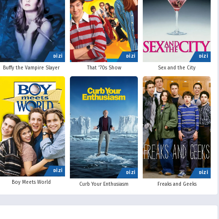
DİZİ
DİZİ
DİZİ
Buffy the Vampire Slayer
That '70s Show
Sex and the City
DİZİ
DİZİ
DİZİ
Boy Meets World
Curb Your Enthusiasm
Freaks and Geeks