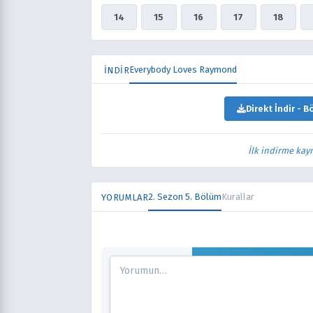
14
15
16
17
18
Everybody Loves Raymond
İNDİR
Direkt İndir - B
İlk indirme kay
2. Sezon 5. Bölüm
Kurallar
YORUMLAR