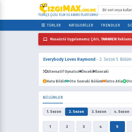
TÜRKÇE ÇİZGİ FİLM VE ANİME PLATFORMU
TÜRLER
KATEGORILER
TRENDLER
SO
Masaüstü Uygulamamız Çıktı,
TAMAMEN
Reklamsı
Everybody Loves Raymond
- 2. Sezon 5. Bölüm
Alternatif Oynatıcı
Önceki
Sonraki
Hata Bildir
Oto Sonraki Bölüm
İntro Atla
Ot
BÖLÜMLER
1. Sezon
2. Sezon
3. Sezon
4. Sezon
1
2
3
4
5