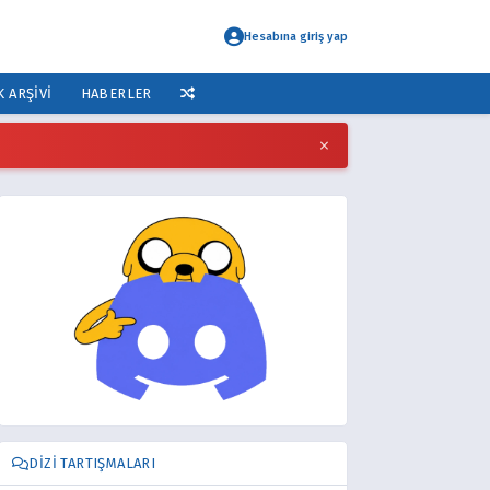
Hesabına giriş yap
K ARŞIVI
HABERLER
×
DIZI TARTIŞMALARI