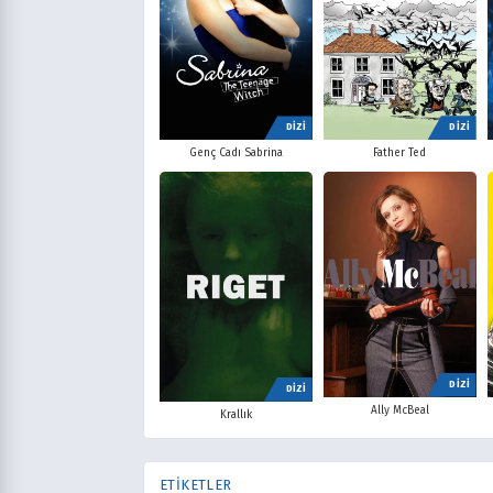
DİZİ
DİZİ
Father Ted
Genç Cadı Sabrina
DİZİ
DİZİ
Ally McBeal
Krallık
ETİKETLER