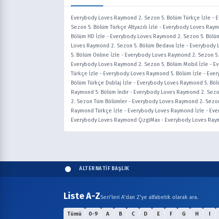
Everybody Loves Raymond 2. Sezon 5. Bölüm Türkçe İzle
-
E
Sezon 5. Bölüm Türkçe Altyazılı İzle
-
Everybody Loves Raymo
Bölüm HD İzle
-
Everybody Loves Raymond 2. Sezon 5. Bölüm 
Loves Raymond 2. Sezon 5. Bölüm Bedava İzle
-
Everybody L
5. Bölüm Online İzle
-
Everybody Loves Raymond 2. Sezon 5.
Everybody Loves Raymond 2. Sezon 5. Bölüm Mobil İzle
-
Ev
Türkçe İzle
-
Everybody Loves Raymond 5. Bölüm İzle
-
Ever
Bölüm Türkçe Dublaj İzle
-
Everybody Loves Raymond 5. Böl
Raymond 5. Bölüm İndir
-
Everybody Loves Raymond 2. Sezo
2. Sezon Tüm Bölümler
-
Everybody Loves Raymond 2. Sezon
Raymond Türkçe İzle
-
Everybody Loves Raymond İzle
-
Eve
Everybody Loves Raymond ÇizgiMax
-
Everybody Loves Raym
ALTERNATİF BAŞLIK
Liste A-Z
Seri'leri A'dan Z'ye alfabetik olarak ara.
Tümü
0-9
A
B
C
D
E
F
G
H
I