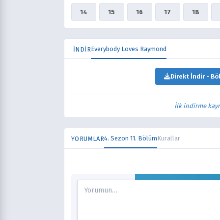
14
15
16
17
18
Everybody Loves Raymond
İNDİR
Direkt İndir - Bö
İlk indirme kay
4. Sezon 11. Bölüm
Kurallar
YORUMLAR