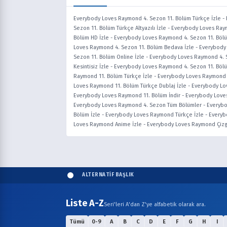
Everybody Loves Raymond 4. Sezon 11. Bölüm Türkçe İzle
-
Sezon 11. Bölüm Türkçe Altyazılı İzle
-
Everybody Loves Raym
Bölüm HD İzle
-
Everybody Loves Raymond 4. Sezon 11. Bölüm
Loves Raymond 4. Sezon 11. Bölüm Bedava İzle
-
Everybody 
Sezon 11. Bölüm Online İzle
-
Everybody Loves Raymond 4. S
Kesintisiz İzle
-
Everybody Loves Raymond 4. Sezon 11. Bölü
Raymond 11. Bölüm Türkçe İzle
-
Everybody Loves Raymond 1
Loves Raymond 11. Bölüm Türkçe Dublaj İzle
-
Everybody Lo
Everybody Loves Raymond 11. Bölüm İndir
-
Everybody Love
Everybody Loves Raymond 4. Sezon Tüm Bölümler
-
Everybo
Bölüm İzle
-
Everybody Loves Raymond Türkçe İzle
-
Everyb
Loves Raymond Anime İzle
-
Everybody Loves Raymond Çiz
ALTERNATİF BAŞLIK
Liste A-Z
Seri'leri A'dan Z'ye alfabetik olarak ara.
Tümü
0-9
A
B
C
D
E
F
G
H
I