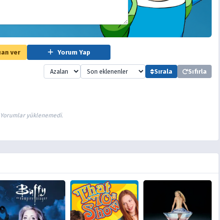
an ver
Yorum Yap
Sırala
Sıfırla
Yorumlar yüklenemedi.