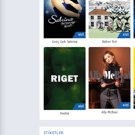
DİZİ
DİZİ
Father Ted
Genç Cadı Sabrina
DİZİ
DİZİ
Ally McBeal
Krallık
ETİKETLER