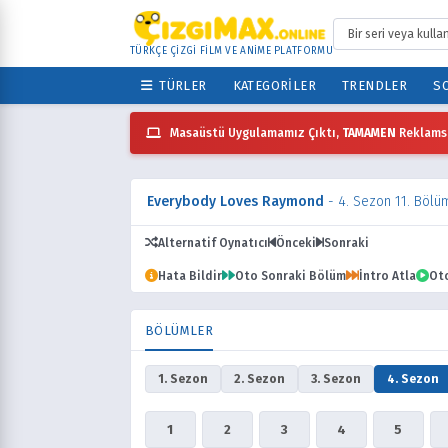
TÜRKÇE ÇİZGİ FİLM VE ANİME PLATFORMU
TÜRLER
KATEGORILER
TRENDLER
SO
Masaüstü Uygulamamız Çıktı,
TAMAMEN
Reklamsı
Everybody Loves Raymond
- 4. Sezon 11. Bölü
Alternatif Oynatıcı
Önceki
Sonraki
Hata Bildir
Oto Sonraki Bölüm
İntro Atla
Ot
BÖLÜMLER
1. Sezon
2. Sezon
3. Sezon
4. Sezon
1
2
3
4
5