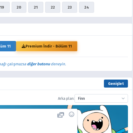
19
20
21
22
23
24
lüm 11
Premium İndir - Bölüm 11
nağı çalışmazsa
diğer butonu
deneyin.
Genişlet
Arka plan:
Finn