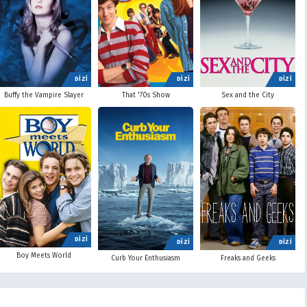
DİZİ
DİZİ
DİZİ
Buffy the Vampire Slayer
That '70s Show
Sex and the City
DİZİ
DİZİ
DİZİ
Boy Meets World
Curb Your Enthusiasm
Freaks and Geeks