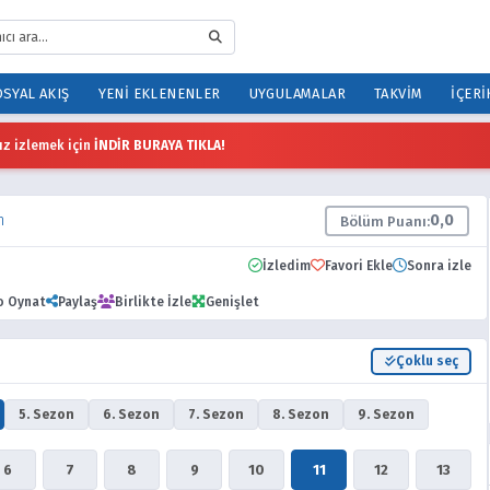
SYAL AKIŞ
YENI EKLENENLER
UYGULAMALAR
TAKVIM
İÇERI
z izlemek için
İNDİR BURAYA TIKLA!
m
0,0
Bölüm Puanı:
İzledim
Favori Ekle
Sonra izle
o Oynat
Paylaş
Birlikte İzle
Genişlet
Çoklu seç
5. Sezon
6. Sezon
7. Sezon
8. Sezon
9. Sezon
6
7
8
9
10
11
12
13