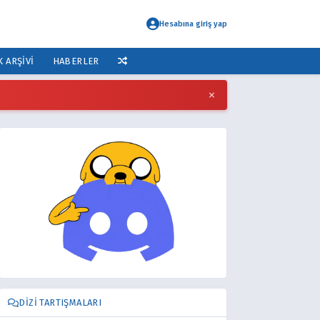
Hesabına giriş yap
K ARŞIVI
HABERLER
×
DIZI TARTIŞMALARI