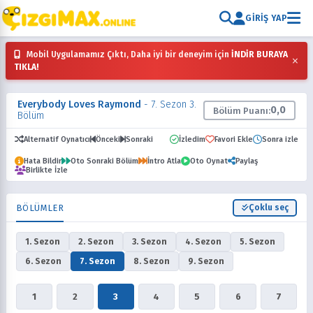
GIRIŞ YAP
Mobil Uygulamamız Çıktı, Daha iyi bir deneyim için
İNDİR BURAYA
×
TIKLA!
Everybody Loves Raymond
- 7. Sezon 3.
0,0
Bölüm Puanı:
Bölüm
Alternatif Oynatıcı
Önceki
Sonraki
İzledim
Favori Ekle
Sonra izle
Hata Bildir
Oto Sonraki Bölüm
İntro Atla
Oto Oynat
Paylaş
Birlikte İzle
BÖLÜMLER
Çoklu seç
1. Sezon
2. Sezon
3. Sezon
4. Sezon
5. Sezon
6. Sezon
7. Sezon
8. Sezon
9. Sezon
1
2
3
4
5
6
7