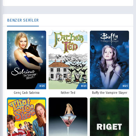
BENZER SERİLER
DİZİ
DİZİ
DİZİ
Father Ted
Buffy the Vampire Slayer
Genç Cadı Sabrina