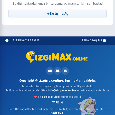
Bu dizi hakkında henüz bir tartışma açılmamış. İlkini sen başlat!
Tartışma Aç
ALTERNATİF BAŞLIK
TEMA DEĞİŞTİR
Copyright © cizgimax.online. Tüm hakları saklıdır.
Bu sitedeki tüm dosyalar ilgili sahiplerinin mülkiyetindedir.
Telif hakkı ihlali durumunda lütfen
info@cizgimax.online
adresine e-posta gönderin.
ile
ÇizgiMax Ekibi
tarafından yapıldı
YARDIM
Bize Ulaşın
Şartlar & Koşullar & SSS
Gizlilik & Çerez Politikası
Dizi/Film Talebi
BAĞLANTI