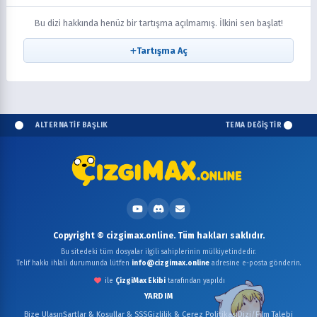
Bu dizi hakkında henüz bir tartışma açılmamış. İlkini sen başlat!
Tartışma Aç
ALTERNATİF BAŞLIK
TEMA DEĞİŞTİR
Copyright © cizgimax.online. Tüm hakları saklıdır.
Bu sitedeki tüm dosyalar ilgili sahiplerinin mülkiyetindedir.
Telif hakkı ihlali durumunda lütfen
info@cizgimax.online
adresine e-posta gönderin.
ile
ÇizgiMax Ekibi
tarafından yapıldı
YARDIM
Bize Ulaşın
Şartlar & Koşullar & SSS
Gizlilik & Çerez Politikası
Dizi/Film Talebi