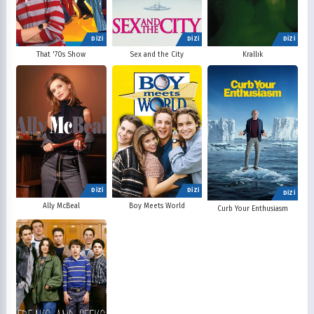
DİZİ
DİZİ
DİZİ
That '70s Show
Sex and the City
Krallık
DİZİ
DİZİ
DİZİ
Ally McBeal
Boy Meets World
Curb Your Enthusiasm