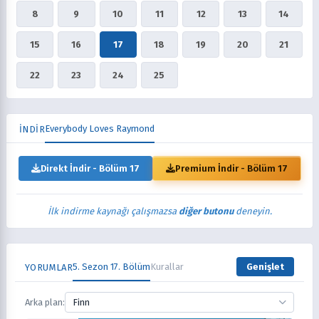
8
9
10
11
12
13
14
15
16
17
18
19
20
21
22
23
24
25
Everybody Loves Raymond
İNDİR
Direkt İndir - Bölüm 17
Premium İndir - Bölüm 17
İlk indirme kaynağı çalışmazsa
diğer butonu
deneyin.
5. Sezon 17. Bölüm
Kurallar
Genişlet
YORUMLAR
Arka plan:
Finn