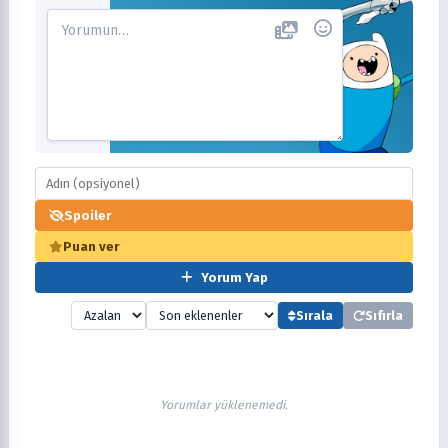
Spoiler
Puan ver
Yorum Yap
Sırala
Sıfırla
Yorumlar yüklenemedi.