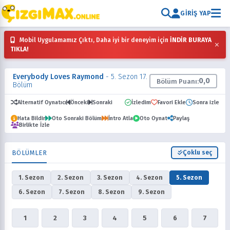
GIRIŞ YAP
Mobil Uygulamamız Çıktı, Daha iyi bir deneyim için
İNDİR BURAYA
×
TIKLA!
Everybody Loves Raymond
- 5. Sezon 17.
0,0
Bölüm Puanı:
Bölüm
Alternatif Oynatıcı
Önceki
Sonraki
İzledim
Favori Ekle
Sonra izle
Hata Bildir
Oto Sonraki Bölüm
İntro Atla
Oto Oynat
Paylaş
Birlikte İzle
BÖLÜMLER
Çoklu seç
1. Sezon
2. Sezon
3. Sezon
4. Sezon
5. Sezon
6. Sezon
7. Sezon
8. Sezon
9. Sezon
1
2
3
4
5
6
7