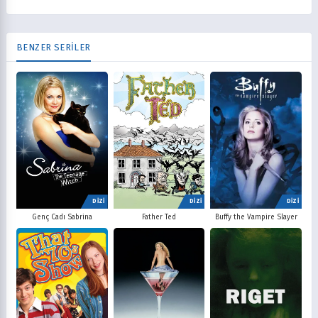
BENZER SERİLER
DİZİ
DİZİ
DİZİ
Father Ted
Buffy the Vampire Slayer
Genç Cadı Sabrina