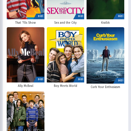
DİZİ
DİZİ
DİZİ
That '70s Show
Sex and the City
Krallık
DİZİ
DİZİ
DİZİ
Ally McBeal
Boy Meets World
Curb Your Enthusiasm