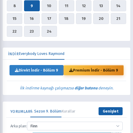
8
9
10
11
12
13
14
15
16
17
18
19
20
21
22
23
24
Everybody Loves Raymond
İNDİR
Direkt İndir - Bölüm 9
Premium İndir - Bölüm 9
İlk indirme kaynağı çalışmazsa
diğer butonu
deneyin.
6. Sezon 9. Bölüm
Kurallar
Genişlet
YORUMLAR
Arka plan:
Finn