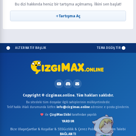
Bu dizi hakkında henüz bir tartışma açılmamış. İlkini sen başlat!
Tartışma Aç
ALTERNATİF BAŞLIK
TEMA DEĞİŞTİR
Copyright © cizgimax.online. Tüm hakları saklıdır.
Bu sitedeki tüm dosyalar ilgili sahiplerinin mülkiyetindedir.
Telif hakkı ihlali durumunda lütfen
info@cizgimax.online
adresine e-posta gönderin.
ile
ÇizgiMax Ekibi
tarafından yapıldı
YARDIM
Bize Ulaşın
Şartlar & Koşullar & SSS
Gizlilik & Çerez Politikası
Dizi/Film Talebi
BAĞLANTI