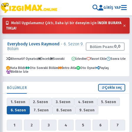
GIRIŞ YAP
Mobil Uygulamamız Çıktı, Daha iyi bir deneyim için
İNDİR BURAYA
×
TIKLA!
Everybody Loves Raymond
- 6. Sezon 9.
0,0
Bölüm Puanı:
Bölüm
Alternatif Oynatıcı
Önceki
Sonraki
İzledim
Favori Ekle
Sonra izle
Hata Bildir
Oto Sonraki Bölüm
İntro Atla
Oto Oynat
Paylaş
Birlikte İzle
BÖLÜMLER
Çoklu seç
1. Sezon
2. Sezon
3. Sezon
4. Sezon
5. Sezon
6. Sezon
7. Sezon
8. Sezon
9. Sezon
1
2
3
4
5
6
7