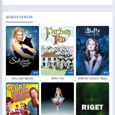
BENZER SERİLER
DİZİ
DİZİ
DİZİ
Father Ted
Buffy the Vampire Slayer
Genç Cadı Sabrina