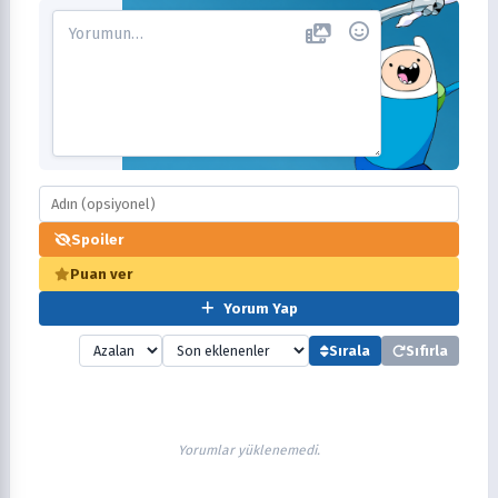
Spoiler
Puan ver
Yorum Yap
Sırala
Sıfırla
Yorumlar yüklenemedi.