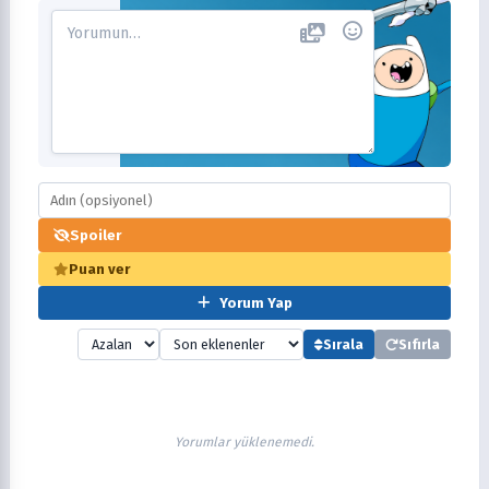
Spoiler
Puan ver
Yorum Yap
Sırala
Sıfırla
Yorumlar yüklenemedi.