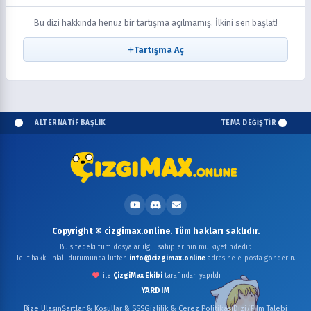
Bu dizi hakkında henüz bir tartışma açılmamış. İlkini sen başlat!
Tartışma Aç
ALTERNATİF BAŞLIK
TEMA DEĞİŞTİR
Copyright © cizgimax.online. Tüm hakları saklıdır.
Bu sitedeki tüm dosyalar ilgili sahiplerinin mülkiyetindedir.
Telif hakkı ihlali durumunda lütfen
info@cizgimax.online
adresine e-posta gönderin.
ile
ÇizgiMax Ekibi
tarafından yapıldı
YARDIM
Bize Ulaşın
Şartlar & Koşullar & SSS
Gizlilik & Çerez Politikası
Dizi/Film Talebi