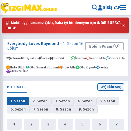
GIRIŞ YAP
Mobil Uygulamamız Çıktı, Daha iyi bir deneyim için
İNDİR BURAYA
×
TIKLA!
Everybody Loves Raymond
- 1. Sezon 16.
0,0
Bölüm Puanı:
Bölüm
Alternatif Oynatıcı
Önceki
Sonraki
İzledim
Favori Ekle
Sonra izle
Hata Bildir
Oto Sonraki Bölüm
İntro Atla
Oto Oynat
Paylaş
Birlikte İzle
BÖLÜMLER
Çoklu seç
1. Sezon
2. Sezon
3. Sezon
4. Sezon
5. Sezon
6. Sezon
7. Sezon
8. Sezon
9. Sezon
1
2
3
4
5
6
7