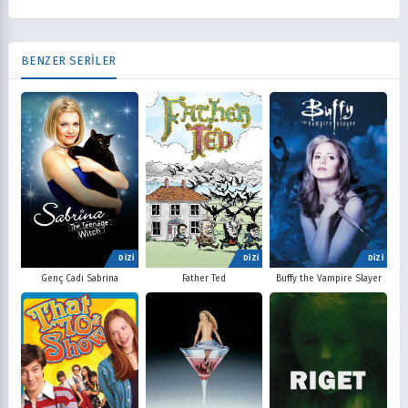
BENZER SERİLER
DİZİ
DİZİ
DİZİ
Father Ted
Buffy the Vampire Slayer
Genç Cadı Sabrina