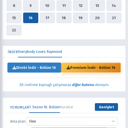
8
9
10
11
12
13
14
15
16
17
18
19
20
21
22
Everybody Loves Raymond
İNDİR
Direkt İndir - Bölüm 16
Premium İndir - Bölüm 16
İlk indirme kaynağı çalışmazsa
diğer butonu
deneyin.
1. Sezon 16. Bölüm
Kurallar
Genişlet
YORUMLAR
Arka plan:
Finn