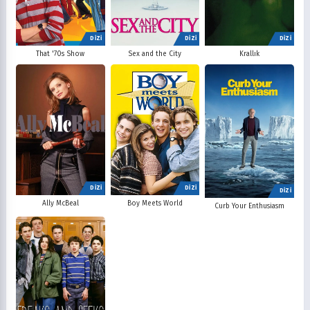
DİZİ
DİZİ
DİZİ
That '70s Show
Sex and the City
Krallık
DİZİ
DİZİ
DİZİ
Ally McBeal
Boy Meets World
Curb Your Enthusiasm