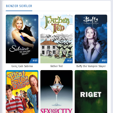
BENZER SERİLER
DİZİ
DİZİ
DİZİ
Father Ted
Buffy the Vampire Slayer
Genç Cadı Sabrina