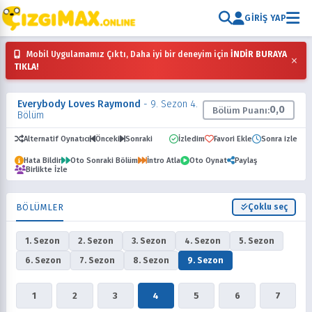
GIRIŞ YAP
Mobil Uygulamamız Çıktı, Daha iyi bir deneyim için
İNDİR BURAYA
×
TIKLA!
Everybody Loves Raymond
- 9. Sezon 4.
0,0
Bölüm Puanı:
Bölüm
Alternatif Oynatıcı
Önceki
Sonraki
İzledim
Favori Ekle
Sonra izle
Hata Bildir
Oto Sonraki Bölüm
İntro Atla
Oto Oynat
Paylaş
Birlikte İzle
BÖLÜMLER
Çoklu seç
1. Sezon
2. Sezon
3. Sezon
4. Sezon
5. Sezon
6. Sezon
7. Sezon
8. Sezon
9. Sezon
1
2
3
4
5
6
7