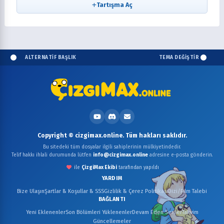
Tartışma Aç
ALTERNATİF BAŞLIK
TEMA DEĞİŞTİR
Copyright © cizgimax.online. Tüm hakları saklıdır.
Bu sitedeki tüm dosyalar ilgili sahiplerinin mülkiyetindedir.
Telif hakkı ihlali durumunda lütfen
info@cizgimax.online
adresine e-posta gönderin.
ile
ÇizgiMax Ekibi
tarafından yapıldı
YARDIM
Bize Ulaşın
Şartlar & Koşullar & SSS
Gizlilik & Çerez Politikası
Dizi/Film Talebi
BAĞLANTI
Yeni Eklenenler
Son Bölümleri Yüklenenler
Devam Eden Seriler
Takvim
Güncellemeler