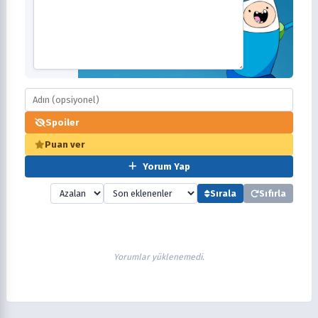
Spoiler
Puan ver
Yorum Yap
Sırala
Sıfırla
Yorumlar yüklenemedi.