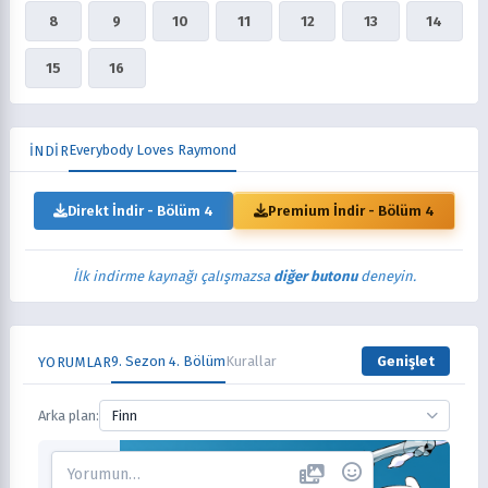
8
9
10
11
12
13
14
15
16
Everybody Loves Raymond
İNDİR
Direkt İndir - Bölüm 4
Premium İndir - Bölüm 4
İlk indirme kaynağı çalışmazsa
diğer butonu
deneyin.
9. Sezon 4. Bölüm
Kurallar
Genişlet
YORUMLAR
Arka plan:
Finn