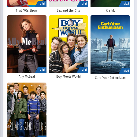
DİZİ
DİZİ
DİZİ
That '70s Show
Sex and the City
Krallık
DİZİ
DİZİ
DİZİ
Ally McBeal
Boy Meets World
Curb Your Enthusiasm