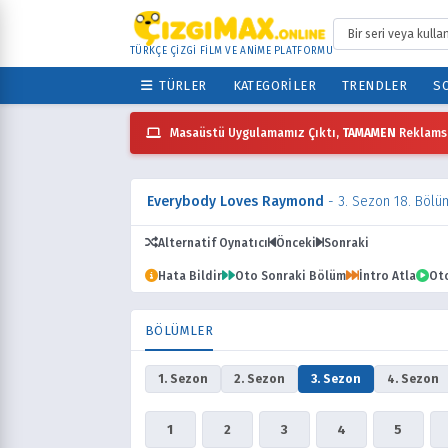
TÜRKÇE ÇİZGİ FİLM VE ANİME PLATFORMU
TÜRLER
KATEGORILER
TRENDLER
SO
Masaüstü Uygulamamız Çıktı,
TAMAMEN
Reklamsı
Everybody Loves Raymond
- 3. Sezon 18. Bölü
Alternatif Oynatıcı
Önceki
Sonraki
Hata Bildir
Oto Sonraki Bölüm
İntro Atla
Ot
BÖLÜMLER
1. Sezon
2. Sezon
3. Sezon
4. Sezon
1
2
3
4
5