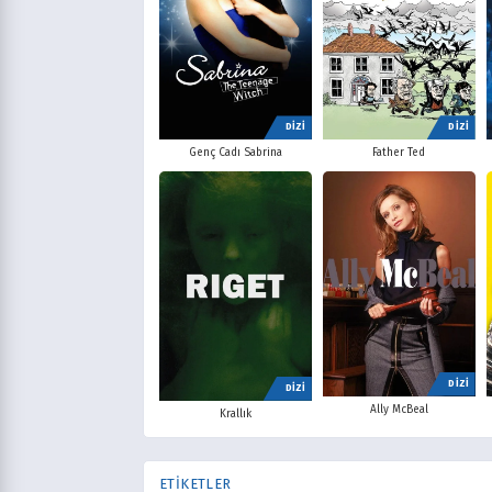
DİZİ
DİZİ
Father Ted
Genç Cadı Sabrina
DİZİ
DİZİ
Ally McBeal
Krallık
ETİKETLER