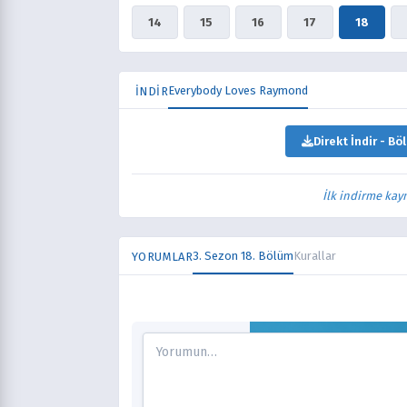
14
15
16
17
18
Everybody Loves Raymond
İNDİR
Direkt İndir - Bö
İlk indirme kay
3. Sezon 18. Bölüm
Kurallar
YORUMLAR