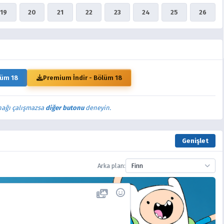
19
20
21
22
23
24
25
26
lüm 18
Premium İndir - Bölüm 18
nağı çalışmazsa
diğer butonu
deneyin.
Genişlet
Arka plan:
Finn