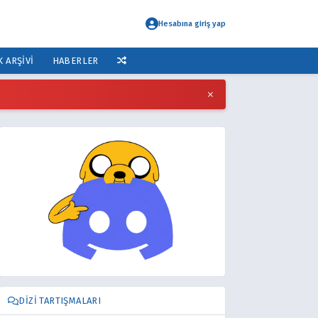
Hesabına giriş yap
K ARŞIVI
HABERLER
×
DIZI TARTIŞMALARI