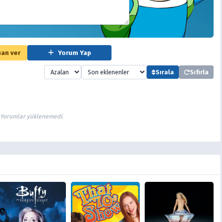
an ver
Yorum Yap
Sırala
Sıfırla
Yorumlar yüklenemedi.