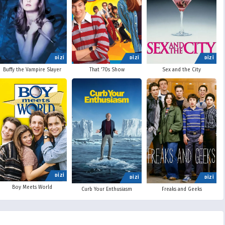
DİZİ
DİZİ
DİZİ
Buffy the Vampire Slayer
That '70s Show
Sex and the City
DİZİ
DİZİ
DİZİ
Boy Meets World
Curb Your Enthusiasm
Freaks and Geeks