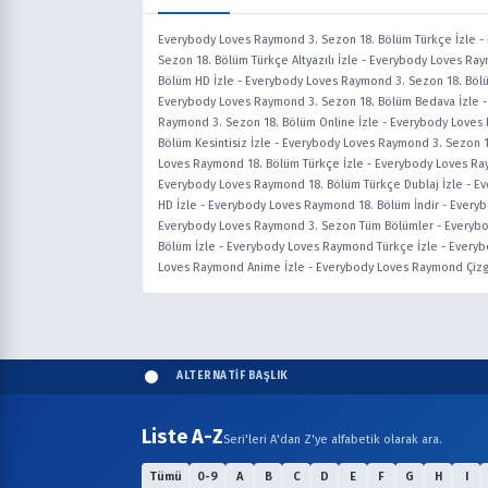
Everybody Loves Raymond 3. Sezon 18. Bölüm Türkçe İzle
-
Sezon 18. Bölüm Türkçe Altyazılı İzle
-
Everybody Loves Raym
Bölüm HD İzle
-
Everybody Loves Raymond 3. Sezon 18. Bölüm
Everybody Loves Raymond 3. Sezon 18. Bölüm Bedava İzle
Raymond 3. Sezon 18. Bölüm Online İzle
-
Everybody Loves 
Bölüm Kesintisiz İzle
-
Everybody Loves Raymond 3. Sezon 1
Loves Raymond 18. Bölüm Türkçe İzle
-
Everybody Loves Ray
Everybody Loves Raymond 18. Bölüm Türkçe Dublaj İzle
-
Ev
HD İzle
-
Everybody Loves Raymond 18. Bölüm İndir
-
Everyb
Everybody Loves Raymond 3. Sezon Tüm Bölümler
-
Everybo
Bölüm İzle
-
Everybody Loves Raymond Türkçe İzle
-
Everyb
Loves Raymond Anime İzle
-
Everybody Loves Raymond Çiz
ALTERNATİF BAŞLIK
Liste A-Z
Seri'leri A'dan Z'ye alfabetik olarak ara.
Tümü
0-9
A
B
C
D
E
F
G
H
I