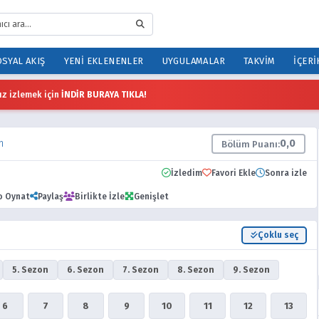
SYAL AKIŞ
YENI EKLENENLER
UYGULAMALAR
TAKVIM
İÇERI
z izlemek için
İNDİR BURAYA TIKLA!
m
0,0
Bölüm Puanı:
İzledim
Favori Ekle
Sonra izle
o Oynat
Paylaş
Birlikte İzle
Genişlet
Çoklu seç
5. Sezon
6. Sezon
7. Sezon
8. Sezon
9. Sezon
6
7
8
9
10
11
12
13