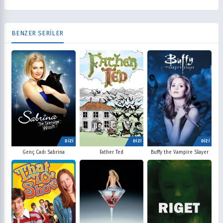
BENZER SERİLER
DİZİ
DİZİ
DİZİ
Father Ted
Buffy the Vampire Slayer
Genç Cadı Sabrina