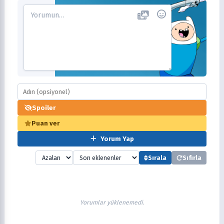
Spoiler
Puan ver
Yorum Yap
Sırala
Sıfırla
Yorumlar yüklenemedi.