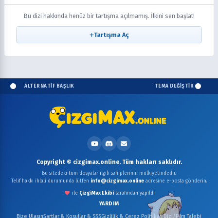
Bu dizi hakkında henüz bir tartışma açılmamış. İlkini sen başlat!
Tartışma Aç
ALTERNATİF BAŞLIK
TEMA DEĞİŞTİR
Copyright © cizgimax.online. Tüm hakları saklıdır.
Bu sitedeki tüm dosyalar ilgili sahiplerinin mülkiyetindedir.
Telif hakkı ihlali durumunda lütfen
info@cizgimax.online
adresine e-posta gönderin.
ile
ÇizgiMax Ekibi
tarafından yapıldı
YARDIM
Bize Ulaşın
Şartlar & Koşullar & SSS
Gizlilik & Çerez Politikası
Dizi/Film Talebi