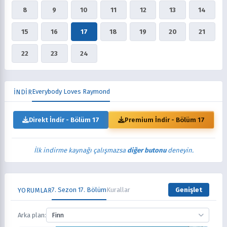
8
9
10
11
12
13
14
15
16
17
18
19
20
21
22
23
24
Everybody Loves Raymond
İNDİR
Direkt İndir - Bölüm 17
Premium İndir - Bölüm 17
İlk indirme kaynağı çalışmazsa
diğer butonu
deneyin.
7. Sezon 17. Bölüm
Kurallar
Genişlet
YORUMLAR
Arka plan:
Finn