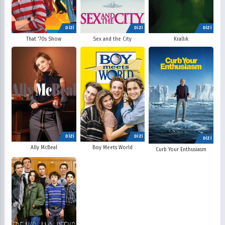
DİZİ
DİZİ
DİZİ
That '70s Show
Sex and the City
Krallık
DİZİ
DİZİ
DİZİ
Ally McBeal
Boy Meets World
Curb Your Enthusiasm