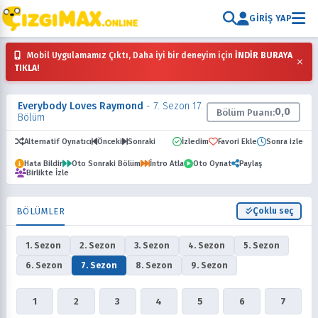
GIRIŞ YAP
Mobil Uygulamamız Çıktı, Daha iyi bir deneyim için
İNDİR BURAYA
×
TIKLA!
Everybody Loves Raymond
- 7. Sezon 17.
0,0
Bölüm Puanı:
Bölüm
Alternatif Oynatıcı
Önceki
Sonraki
İzledim
Favori Ekle
Sonra izle
Hata Bildir
Oto Sonraki Bölüm
İntro Atla
Oto Oynat
Paylaş
Birlikte İzle
BÖLÜMLER
Çoklu seç
1. Sezon
2. Sezon
3. Sezon
4. Sezon
5. Sezon
6. Sezon
7. Sezon
8. Sezon
9. Sezon
1
2
3
4
5
6
7