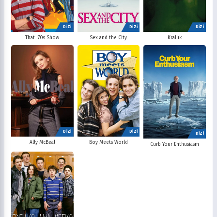
DİZİ
DİZİ
DİZİ
That '70s Show
Sex and the City
Krallık
DİZİ
DİZİ
DİZİ
Ally McBeal
Boy Meets World
Curb Your Enthusiasm