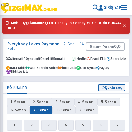
GIRIŞ YAP
Mobil Uygulamamız Çıktı, Daha iyi bir deneyim için
İNDİR BURAYA
×
TIKLA!
Everybody Loves Raymond
- 7. Sezon 14.
0,0
Bölüm Puanı:
Bölüm
Alternatif Oynatıcı
Önceki
Sonraki
İzledim
Favori Ekle
Sonra izle
Hata Bildir
Oto Sonraki Bölüm
İntro Atla
Oto Oynat
Paylaş
Birlikte İzle
BÖLÜMLER
Çoklu seç
1. Sezon
2. Sezon
3. Sezon
4. Sezon
5. Sezon
6. Sezon
7. Sezon
8. Sezon
9. Sezon
1
2
3
4
5
6
7