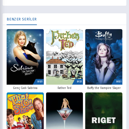
BENZER SERİLER
DİZİ
DİZİ
DİZİ
Father Ted
Buffy the Vampire Slayer
Genç Cadı Sabrina