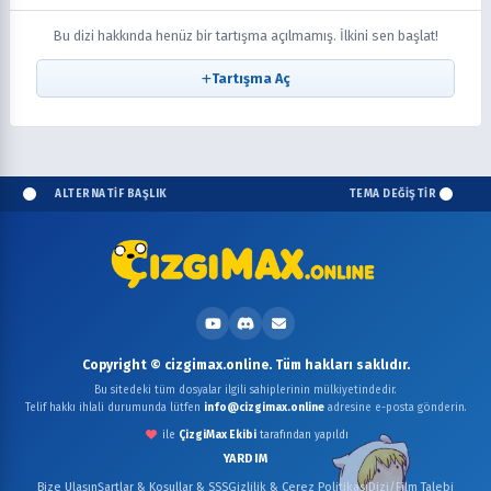
Bu dizi hakkında henüz bir tartışma açılmamış. İlkini sen başlat!
Tartışma Aç
ALTERNATİF BAŞLIK
TEMA DEĞİŞTİR
Copyright © cizgimax.online. Tüm hakları saklıdır.
Bu sitedeki tüm dosyalar ilgili sahiplerinin mülkiyetindedir.
Telif hakkı ihlali durumunda lütfen
info@cizgimax.online
adresine e-posta gönderin.
ile
ÇizgiMax Ekibi
tarafından yapıldı
YARDIM
Bize Ulaşın
Şartlar & Koşullar & SSS
Gizlilik & Çerez Politikası
Dizi/Film Talebi