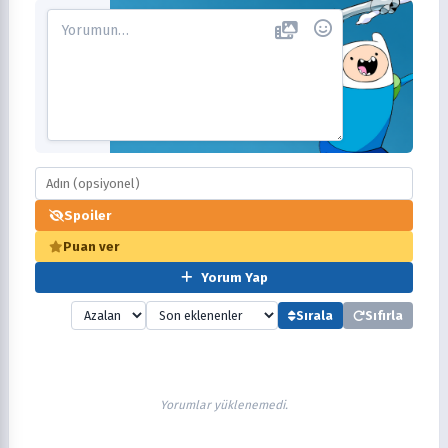
Spoiler
Puan ver
Yorum Yap
Sırala
Sıfırla
Yorumlar yüklenemedi.