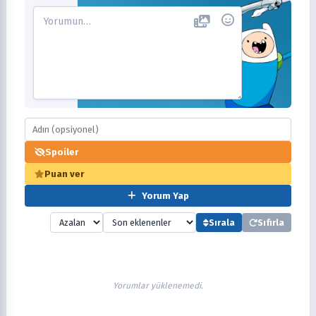
Spoiler
Puan ver
Yorum Yap
Sırala
Sıfırla
Yorumlar yüklenemedi.