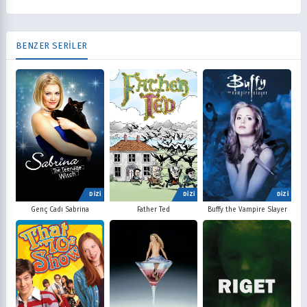
BENZER SERİLER
DİZİ
DİZİ
DİZİ
Father Ted
Buffy the Vampire Slayer
Genç Cadı Sabrina