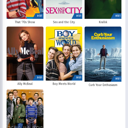
DİZİ
DİZİ
DİZİ
That '70s Show
Sex and the City
Krallık
DİZİ
DİZİ
DİZİ
Ally McBeal
Boy Meets World
Curb Your Enthusiasm