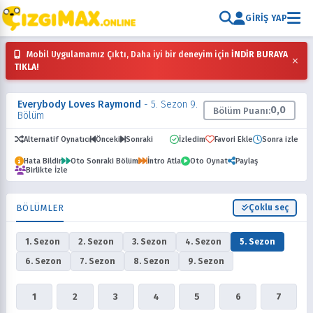
GIRIŞ YAP
Mobil Uygulamamız Çıktı, Daha iyi bir deneyim için
İNDİR BURAYA
×
TIKLA!
Everybody Loves Raymond
- 5. Sezon 9.
0,0
Bölüm Puanı:
Bölüm
Alternatif Oynatıcı
Önceki
Sonraki
İzledim
Favori Ekle
Sonra izle
Hata Bildir
Oto Sonraki Bölüm
İntro Atla
Oto Oynat
Paylaş
Birlikte İzle
BÖLÜMLER
Çoklu seç
1. Sezon
2. Sezon
3. Sezon
4. Sezon
5. Sezon
6. Sezon
7. Sezon
8. Sezon
9. Sezon
1
2
3
4
5
6
7