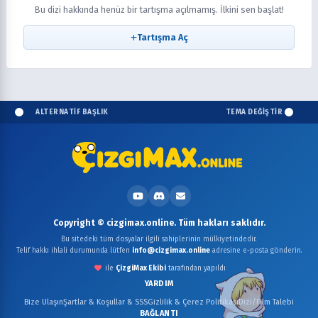
Bu dizi hakkında henüz bir tartışma açılmamış. İlkini sen başlat!
Tartışma Aç
ALTERNATİF BAŞLIK
TEMA DEĞİŞTİR
Copyright © cizgimax.online. Tüm hakları saklıdır.
Bu sitedeki tüm dosyalar ilgili sahiplerinin mülkiyetindedir.
Telif hakkı ihlali durumunda lütfen
info@cizgimax.online
adresine e-posta gönderin.
ile
ÇizgiMax Ekibi
tarafından yapıldı
YARDIM
Bize Ulaşın
Şartlar & Koşullar & SSS
Gizlilik & Çerez Politikası
Dizi/Film Talebi
BAĞLANTI