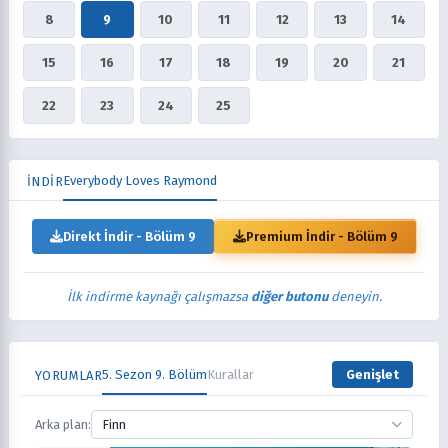
8
9
10
11
12
13
14
15
16
17
18
19
20
21
22
23
24
25
Everybody Loves Raymond
İNDİR
Direkt İndir - Bölüm 9
Premium İndir - Bölüm 9
İlk indirme kaynağı çalışmazsa
diğer butonu
deneyin.
5. Sezon 9. Bölüm
Kurallar
Genişlet
YORUMLAR
Arka plan:
Finn