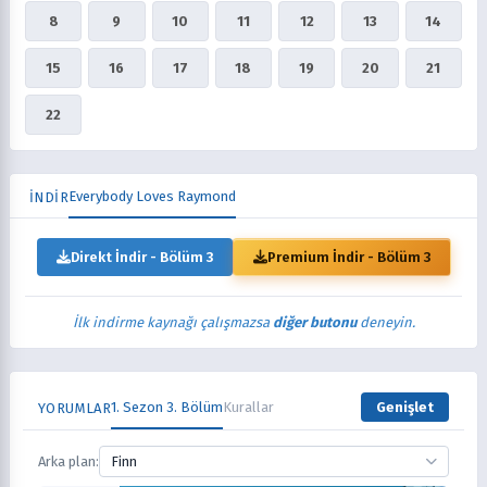
8
9
10
11
12
13
14
15
16
17
18
19
20
21
22
Everybody Loves Raymond
İNDİR
Direkt İndir - Bölüm 3
Premium İndir - Bölüm 3
İlk indirme kaynağı çalışmazsa
diğer butonu
deneyin.
1. Sezon 3. Bölüm
Kurallar
Genişlet
YORUMLAR
Arka plan:
Finn