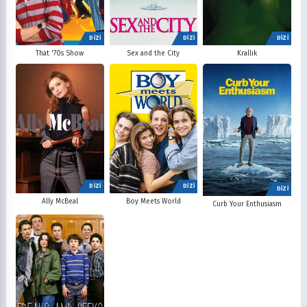
DİZİ
DİZİ
DİZİ
That '70s Show
Sex and the City
Krallık
DİZİ
DİZİ
DİZİ
Ally McBeal
Boy Meets World
Curb Your Enthusiasm