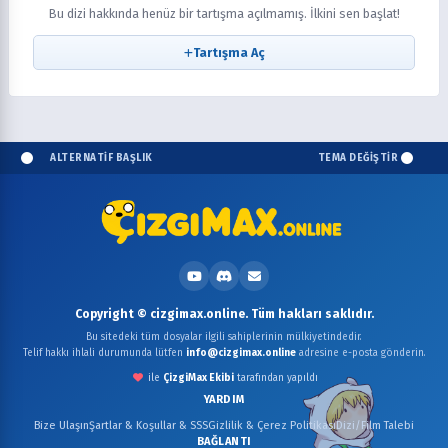
Bu dizi hakkında henüz bir tartışma açılmamış. İlkini sen başlat!
Tartışma Aç
ALTERNATİF BAŞLIK
TEMA DEĞİŞTİR
Copyright © cizgimax.online. Tüm hakları saklıdır.
Bu sitedeki tüm dosyalar ilgili sahiplerinin mülkiyetindedir.
Telif hakkı ihlali durumunda lütfen
info@cizgimax.online
adresine e-posta gönderin.
ile
ÇizgiMax Ekibi
tarafından yapıldı
YARDIM
Bize Ulaşın
Şartlar & Koşullar & SSS
Gizlilik & Çerez Politikası
Dizi/Film Talebi
BAĞLANTI