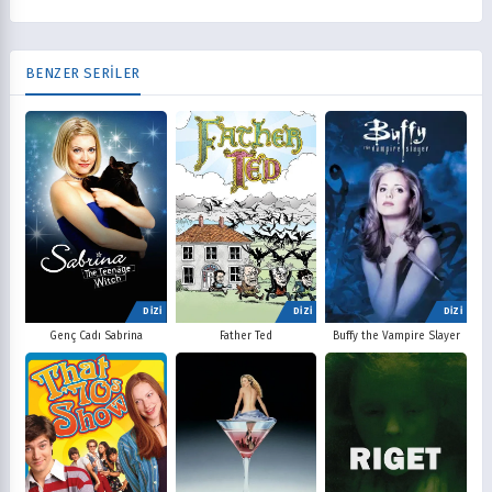
BENZER SERİLER
DİZİ
DİZİ
DİZİ
Father Ted
Buffy the Vampire Slayer
Genç Cadı Sabrina