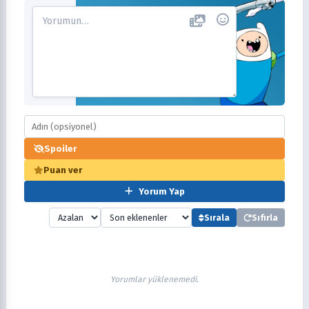
Spoiler
Puan ver
Yorum Yap
Sırala
Sıfırla
Yorumlar yüklenemedi.