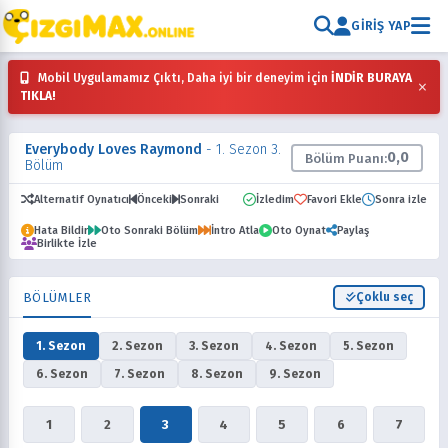
GIRIŞ YAP
Mobil Uygulamamız Çıktı, Daha iyi bir deneyim için
İNDİR BURAYA
×
TIKLA!
Everybody Loves Raymond
- 1. Sezon 3.
0,0
Bölüm Puanı:
Bölüm
Alternatif Oynatıcı
Önceki
Sonraki
İzledim
Favori Ekle
Sonra izle
Hata Bildir
Oto Sonraki Bölüm
İntro Atla
Oto Oynat
Paylaş
Birlikte İzle
BÖLÜMLER
Çoklu seç
1. Sezon
2. Sezon
3. Sezon
4. Sezon
5. Sezon
6. Sezon
7. Sezon
8. Sezon
9. Sezon
1
2
3
4
5
6
7