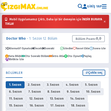
GIRIŞ YAP
Mobil Uygulamamız Çıktı, Daha iyi bir deneyim için
İNDİR BURAYA
×
TIKLA!
Doctor Who
- 1. Sezon 12. Bölüm
0,0
Bölüm Puanı:
Alternatif Oynatıcı
Önceki
Sonraki
İzledim
Favori Ekle
Sonra izle
Hata Bildir
Oto Sonraki Bölüm
İntro Atla
Oto Oynat
Paylaş
Birlikte İzle
BÖLÜMLER
Çoklu seç
1. Sezon
2. Sezon
3. Sezon
4. Sezon
5. Sezon
6. Sezon
7. Sezon
8. Sezon
9. Sezon
10. Sezon
11. Sezon
12. Sezon
13. Sezon
14. Sezon
15. Sezon
16. Sezon
17. Sezon
18. Sezon