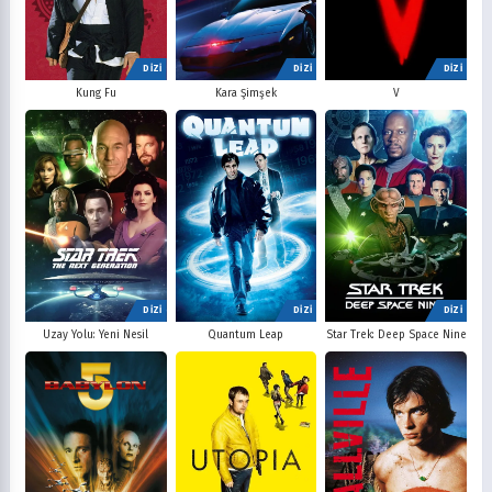
DİZİ
DİZİ
DİZİ
V
Kung Fu
Kara Şimşek
DİZİ
DİZİ
DİZİ
Uzay Yolu: Yeni Nesil
Quantum Leap
Star Trek: Deep Space Nine