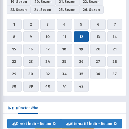
19. Sezon
20. Sezon
21. Sezon
22. Sezon
23. Sezon
24. Sezon
25. Sezon
26. Sezon
1
2
3
4
5
6
7
8
9
10
11
12
13
14
15
16
17
18
19
20
21
22
23
24
25
26
27
28
29
30
32
34
35
36
37
38
39
40
41
42
Doctor Who
İNDİR
Direkt İndir - Bölüm 12
Alternatif İndir - Bölüm 12