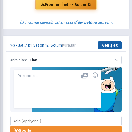
Premium İndir - Bölüm 12
İlk indirme kaynağı çalışmazsa
diğer butonu
deneyin.
1. Sezon 12. Bölüm
Kurallar
Genişlet
YORUMLAR
Arka plan:
Finn
Spoiler