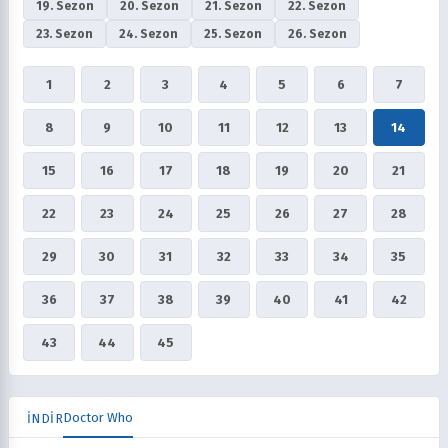
19. Sezon
20. Sezon
21. Sezon
22. Sezon
23. Sezon
24. Sezon
25. Sezon
26. Sezon
1
2
3
4
5
6
7
8
9
10
11
12
13
14
15
16
17
18
19
20
21
22
23
24
25
26
27
28
29
30
31
32
33
34
35
36
37
38
39
40
41
42
43
44
45
Doctor Who
İNDİR