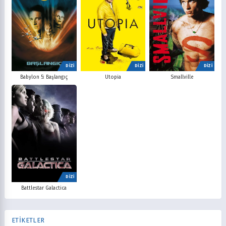
DİZİ
DİZİ
DİZİ
Babylon 5: Başlangıç
Utopia
Smallville
DİZİ
Battlestar Galactica
ETİKETLER