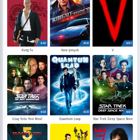
DİZİ
DİZİ
DİZİ
V
Kung Fu
Kara Şimşek
DİZİ
DİZİ
DİZİ
Uzay Yolu: Yeni Nesil
Quantum Leap
Star Trek: Deep Space Nine