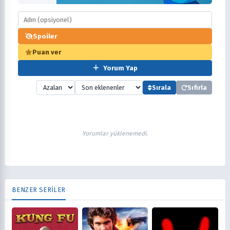
Spoiler
Puan ver
Yorum Yap
Sırala
Sıfırla
Yorumlar yüklenemedi.
BENZER SERİLER