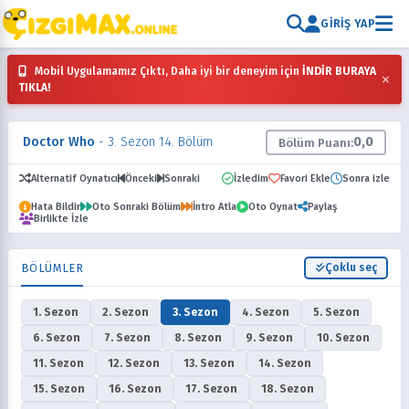
GIRIŞ YAP
Mobil Uygulamamız Çıktı, Daha iyi bir deneyim için
İNDİR BURAYA
×
TIKLA!
Doctor Who
- 3. Sezon 14. Bölüm
0,0
Bölüm Puanı:
Alternatif Oynatıcı
Önceki
Sonraki
İzledim
Favori Ekle
Sonra izle
Hata Bildir
Oto Sonraki Bölüm
İntro Atla
Oto Oynat
Paylaş
Birlikte İzle
BÖLÜMLER
Çoklu seç
1. Sezon
2. Sezon
3. Sezon
4. Sezon
5. Sezon
6. Sezon
7. Sezon
8. Sezon
9. Sezon
10. Sezon
11. Sezon
12. Sezon
13. Sezon
14. Sezon
15. Sezon
16. Sezon
17. Sezon
18. Sezon