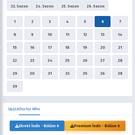
23. Sezon
24. Sezon
25. Sezon
26. Sezon
1
2
3
4
5
6
7
8
9
10
11
12
13
14
15
16
17
18
19
20
21
22
23
24
25
26
27
28
29
30
31
33
35
36
38
39
Doctor Who
İNDİR
Direkt İndir - Bölüm 6
Premium İndir - Bölüm 6