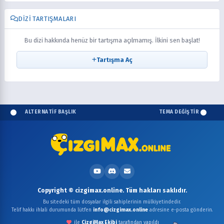
DIZI TARTIŞMALARI
Bu dizi hakkında henüz bir tartışma açılmamış. İlkini sen başlat!
Tartışma Aç
ALTERNATİF BAŞLIK
TEMA DEĞİŞTİR
Copyright © cizgimax.online. Tüm hakları saklıdır.
Bu sitedeki tüm dosyalar ilgili sahiplerinin mülkiyetindedir.
Telif hakkı ihlali durumunda lütfen
info@cizgimax.online
adresine e-posta gönderin.
ile
ÇizgiMax Ekibi
tarafından yapıldı