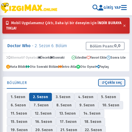
GIRIŞ YAP
Mobil Uygulamamız Çıktı, Daha iyi bir deneyim için
İNDİR BURAYA
×
TIKLA!
Doctor Who
- 2. Sezon 6. Bölüm
0,0
Bölüm Puanı:
Alternatif Oynatıcı
Önceki
Sonraki
İzledim
Favori Ekle
Sonra izle
Hata Bildir
Oto Sonraki Bölüm
İntro Atla
Oto Oynat
Paylaş
BÖLÜMLER
Çoklu seç
1. Sezon
2. Sezon
3. Sezon
4. Sezon
5. Sezon
6. Sezon
7. Sezon
8. Sezon
9. Sezon
10. Sezon
11. Sezon
12. Sezon
13. Sezon
14. Sezon
15. Sezon
16. Sezon
17. Sezon
18. Sezon
19. Sezon
20. Sezon
21. Sezon
22. Sezon