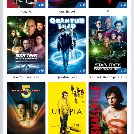
DİZİ
DİZİ
DİZİ
V
Kung Fu
Kara Şimşek
DİZİ
DİZİ
DİZİ
Uzay Yolu: Yeni Nesil
Quantum Leap
Star Trek: Deep Space Nine