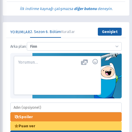
İlk indirme kaynağı çalışmazsa
diğer butonu
deneyin.
2. Sezon 6. Bölüm
Kurallar
Genişlet
YORUMLAR
Arka plan:
Finn
Spoiler
Puan ver