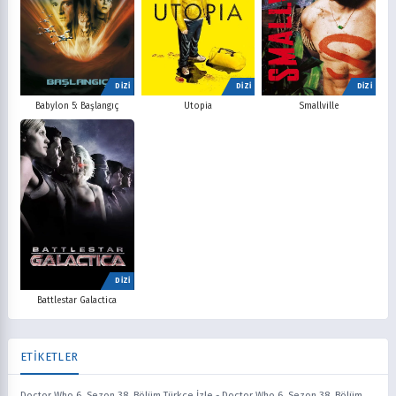
DİZİ
DİZİ
DİZİ
Babylon 5: Başlangıç
Utopia
Smallville
DİZİ
Battlestar Galactica
ETİKETLER
Doctor Who 6. Sezon 38. Bölüm Türkçe İzle
-
Doctor Who 6. Sezon 38. Bölüm