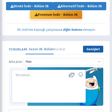
Direkt İndir - Bölüm 38
Alternatif İndir - Bölüm 38
Premium İndir - Bölüm 38
İlk indirme kaynağı çalışmazsa
diğer butonu
deneyin.
6. Sezon 38. Bölüm
Kurallar
Genişlet
YORUMLAR
Arka plan:
Finn