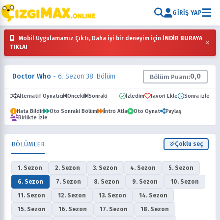
GIRIŞ YAP
Mobil Uygulamamız Çıktı, Daha iyi bir deneyim için
İNDİR BURAYA
×
TIKLA!
Doctor Who
- 6. Sezon 38. Bölüm
0,0
Bölüm Puanı:
Alternatif Oynatıcı
Önceki
Sonraki
İzledim
Favori Ekle
Sonra izle
Hata Bildir
Oto Sonraki Bölüm
İntro Atla
Oto Oynat
Paylaş
Birlikte İzle
BÖLÜMLER
Çoklu seç
1. Sezon
2. Sezon
3. Sezon
4. Sezon
5. Sezon
6. Sezon
7. Sezon
8. Sezon
9. Sezon
10. Sezon
11. Sezon
12. Sezon
13. Sezon
14. Sezon
15. Sezon
16. Sezon
17. Sezon
18. Sezon