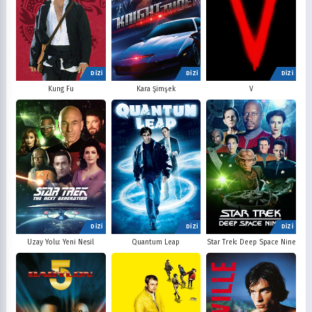
DİZİ
DİZİ
DİZİ
V
Kung Fu
Kara Şimşek
DİZİ
DİZİ
DİZİ
Uzay Yolu: Yeni Nesil
Quantum Leap
Star Trek: Deep Space Nine