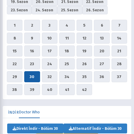
19. Sezon
20. Sezon
21. Sezon
22. Sezon
23. Sezon
24. Sezon
25. Sezon
26. Sezon
1
2
3
4
5
6
7
8
9
10
11
12
13
14
15
16
17
18
19
20
21
22
23
24
25
26
27
28
29
30
32
34
35
36
37
38
39
40
41
42
Doctor Who
İNDİR
Direkt İndir - Bölüm 30
Alternatif İndir - Bölüm 30