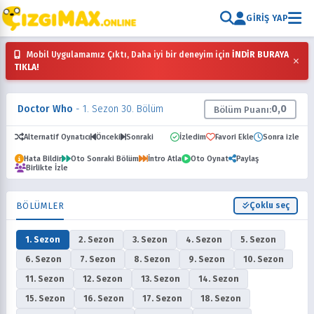
GIRIŞ YAP
Mobil Uygulamamız Çıktı, Daha iyi bir deneyim için
İNDİR BURAYA
×
TIKLA!
Doctor Who
- 1. Sezon 30. Bölüm
0,0
Bölüm Puanı:
Alternatif Oynatıcı
Önceki
Sonraki
İzledim
Favori Ekle
Sonra izle
Hata Bildir
Oto Sonraki Bölüm
İntro Atla
Oto Oynat
Paylaş
Birlikte İzle
BÖLÜMLER
Çoklu seç
1. Sezon
2. Sezon
3. Sezon
4. Sezon
5. Sezon
6. Sezon
7. Sezon
8. Sezon
9. Sezon
10. Sezon
11. Sezon
12. Sezon
13. Sezon
14. Sezon
15. Sezon
16. Sezon
17. Sezon
18. Sezon