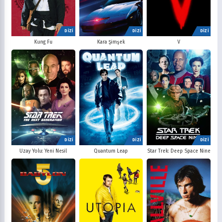
DİZİ
DİZİ
DİZİ
V
Kung Fu
Kara Şimşek
DİZİ
DİZİ
DİZİ
Uzay Yolu: Yeni Nesil
Quantum Leap
Star Trek: Deep Space Nine