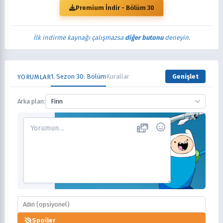
Premium İndir - Bölüm 30
İlk indirme kaynağı çalışmazsa
diğer butonu
deneyin.
1. Sezon 30. Bölüm
Kurallar
Genişlet
YORUMLAR
Arka plan:
Finn
Spoiler