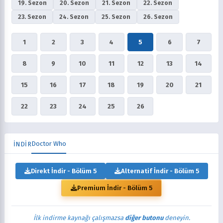
19. Sezon
20. Sezon
21. Sezon
22. Sezon
23. Sezon
24. Sezon
25. Sezon
26. Sezon
1
2
3
4
5
6
7
8
9
10
11
12
13
14
15
16
17
18
19
20
21
22
23
24
25
26
Doctor Who
İNDİR
Direkt İndir - Bölüm 5
Alternatif İndir - Bölüm 5
Premium İndir - Bölüm 5
İlk indirme kaynağı çalışmazsa
diğer butonu
deneyin.