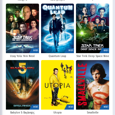
DİZİ
DİZİ
DİZİ
Uzay Yolu: Yeni Nesil
Quantum Leap
Star Trek: Deep Space Nine
DİZİ
DİZİ
DİZİ
Babylon 5: Başlangıç
Utopia
Smallville