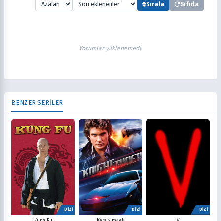
Sırala
Sıfırla
Yorumlar yüklenemedi.
BENZER SERİLER
DİZİ
DİZİ
DİZİ
V
Kung Fu
Kara Şimşek