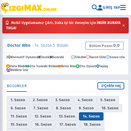
GIRIŞ YAP
Mobil Uygulamamız Çıktı, Daha iyi bir deneyim için
İNDİR BURAYA
×
TIKLA!
Doctor Who
- 14. Sezon 5. Bölüm
0,0
Bölüm Puanı:
Alternatif Oynatıcı
Önceki
Sonraki
İzledim
Favori Ekle
Sonra izle
Hata Bildir
Oto Sonraki Bölüm
İntro Atla
Oto Oynat
Paylaş
Birlikte İzle
BÖLÜMLER
Çoklu seç
1. Sezon
2. Sezon
3. Sezon
4. Sezon
5. Sezon
6. Sezon
7. Sezon
8. Sezon
9. Sezon
10. Sezon
11. Sezon
12. Sezon
13. Sezon
14. Sezon
15. Sezon
16. Sezon
17. Sezon
18. Sezon