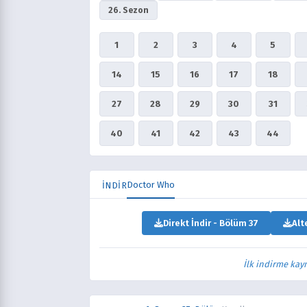
26. Sezon
1
2
3
4
5
14
15
16
17
18
27
28
29
30
31
40
41
42
43
44
Doctor Who
İNDİR
Direkt İndir - Bölüm 37
Alt
İlk indirme kay