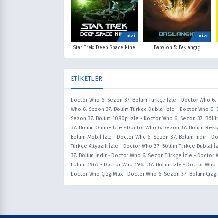
DİZİ
DİZİ
Star Trek: Deep Space Nine
Babylon 5: Başlangıç
ETİKETLER
Doctor Who 6. Sezon 37. Bölüm Türkçe İzle
-
Doctor Who 6. 
Who 6. Sezon 37. Bölüm Türkçe Dublaj İzle
-
Doctor Who 6. 
Sezon 37. Bölüm 1080p İzle
-
Doctor Who 6. Sezon 37. Bölü
37. Bölüm Online İzle
-
Doctor Who 6. Sezon 37. Bölüm Rekla
Bölüm Mobil İzle
-
Doctor Who 6. Sezon 37. Bölüm İndir
-
Do
Türkçe Altyazılı İzle
-
Doctor Who 37. Bölüm Türkçe Dublaj İz
37. Bölüm İndir
-
Doctor Who 6. Sezon Türkçe İzle
-
Doctor W
Bölüm 1963
-
Doctor Who 1963 37. Bölüm İzle
-
Doctor Who T
Doctor Who ÇizgiMax
-
Doctor Who 6. Sezon 37. Bölüm Çizg