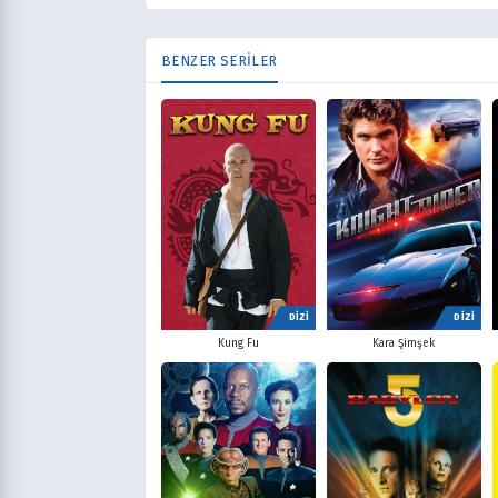
BENZER SERİLER
DİZİ
DİZİ
Kung Fu
Kara Şimşek