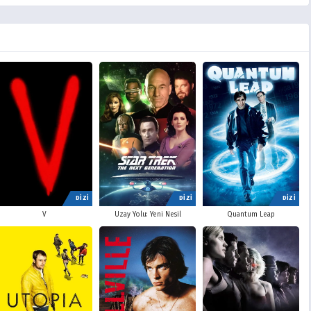
DİZİ
DİZİ
DİZİ
V
Uzay Yolu: Yeni Nesil
Quantum Leap