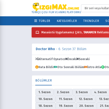
TÜRKÇE ÇİZGİ FİLM VE ANİME PLATFORMU
TÜRLER
KATEGORILER
TRENDLER
SO
Masaüstü Uygulamamız Çıktı,
TAMAMEN
Reklamsı
Doctor Who
- 6. Sezon 37. Bölüm
Alternatif Oynatıcı
Önceki
Sonraki
Hata Bildir
Oto Sonraki Bölüm
İntro Atla
Ot
BÖLÜMLER
1. Sezon
2. Sezon
3. Sezon
4. Sezon
10. Sezon
11. Sezon
12. Sezon
13. Se
18. Sezon
19. Sezon
20. Sezon
21. S