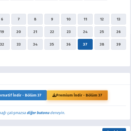
6
7
8
9
10
11
12
13
19
20
21
22
23
24
25
26
32
33
34
35
36
37
38
39
ernatif İndir - Bölüm 37
Premium İndir - Bölüm 37
nağı çalışmazsa
diğer butonu
deneyin.