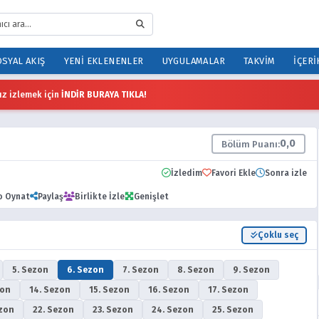
SYAL AKIŞ
YENI EKLENENLER
UYGULAMALAR
TAKVIM
İÇERI
z izlemek için
İNDİR BURAYA TIKLA!
0,0
Bölüm Puanı:
İzledim
Favori Ekle
Sonra izle
o Oynat
Paylaş
Birlikte İzle
Genişlet
Çoklu seç
5. Sezon
6. Sezon
7. Sezon
8. Sezon
9. Sezon
zon
14. Sezon
15. Sezon
16. Sezon
17. Sezon
ezon
22. Sezon
23. Sezon
24. Sezon
25. Sezon