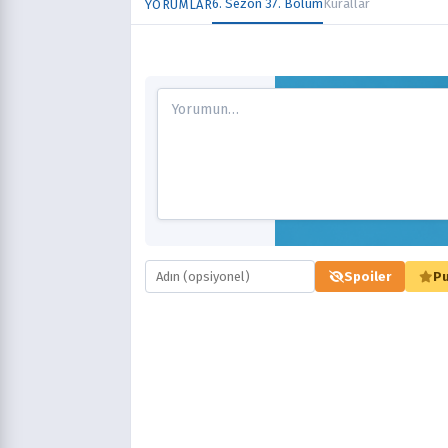
6. Sezon 37. Bölüm
Kurallar
YORUMLAR
Spoiler
Pu