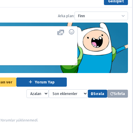
Genişlet
Arka plan:
Finn
an ver
Yorum Yap
Sırala
Sıfırla
Yorumlar yüklenemedi.