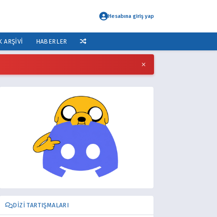
Hesabına giriş yap
K ARŞIVI
HABERLER
×
DIZI TARTIŞMALARI