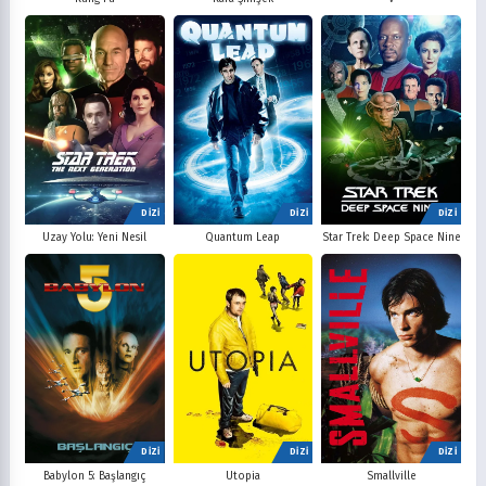
DİZİ
DİZİ
DİZİ
Uzay Yolu: Yeni Nesil
Quantum Leap
Star Trek: Deep Space Nine
DİZİ
DİZİ
DİZİ
Babylon 5: Başlangıç
Utopia
Smallville