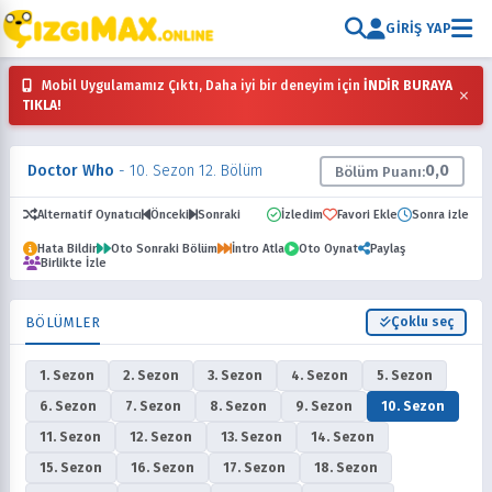
GIRIŞ YAP
Mobil Uygulamamız Çıktı, Daha iyi bir deneyim için
İNDİR BURAYA
×
TIKLA!
Doctor Who
- 10. Sezon 12. Bölüm
0,0
Bölüm Puanı:
Alternatif Oynatıcı
Önceki
Sonraki
İzledim
Favori Ekle
Sonra izle
Hata Bildir
Oto Sonraki Bölüm
İntro Atla
Oto Oynat
Paylaş
Birlikte İzle
BÖLÜMLER
Çoklu seç
1. Sezon
2. Sezon
3. Sezon
4. Sezon
5. Sezon
6. Sezon
7. Sezon
8. Sezon
9. Sezon
10. Sezon
11. Sezon
12. Sezon
13. Sezon
14. Sezon
15. Sezon
16. Sezon
17. Sezon
18. Sezon