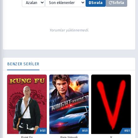
Sırala
Sıfırla
Yorumlar yüklenemedi.
BENZER SERİLER
DİZİ
DİZİ
DİZİ
V
Kung Fu
Kara Şimşek