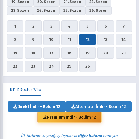
19. Sezon
20. Sezon
21. Sezon
22. Sezon
23. Sezon
24. Sezon
25. Sezon
26. Sezon
1
2
3
4
5
6
7
8
9
10
11
12
13
14
15
16
17
18
19
20
21
22
23
24
25
26
Doctor Who
İNDİR
Direkt İndir - Bölüm 12
Alternatif İndir - Bölüm 12
Premium İndir - Bölüm 12
İlk indirme kaynağı çalışmazsa
diğer butonu
deneyin.