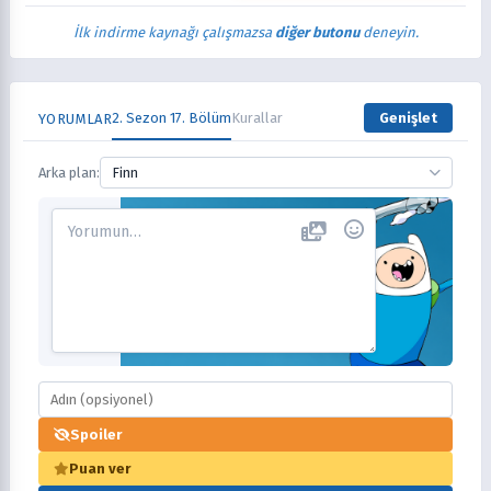
İlk indirme kaynağı çalışmazsa
diğer butonu
deneyin.
2. Sezon 17. Bölüm
Kurallar
Genişlet
YORUMLAR
Arka plan:
Finn
Spoiler
Puan ver