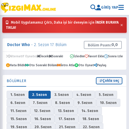
GIRIŞ YAP
Mobil Uygulamamız Çıktı, Daha iyi bir deneyim için
İNDİR BURAYA
×
TIKLA!
Doctor Who
- 2. Sezon 17. Bölüm
0,0
Bölüm Puanı:
Alternatif Oynatıcı
Önceki
Sonraki
İzledim
Favori Ekle
Sonra izle
Hata Bildir
Oto Sonraki Bölüm
İntro Atla
Oto Oynat
Paylaş
BÖLÜMLER
Çoklu seç
1. Sezon
2. Sezon
3. Sezon
4. Sezon
5. Sezon
6. Sezon
7. Sezon
8. Sezon
9. Sezon
10. Sezon
11. Sezon
12. Sezon
13. Sezon
14. Sezon
15. Sezon
16. Sezon
17. Sezon
18. Sezon
19. Sezon
20. Sezon
21. Sezon
22. Sezon