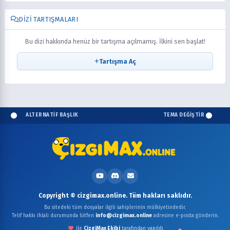
DIZI TARTIŞMALARI
Bu dizi hakkında henüz bir tartışma açılmamış. İlkini sen başlat!
Tartışma Aç
ALTERNATİF BAŞLIK
TEMA DEĞİŞTİR
Copyright © cizgimax.online. Tüm hakları saklıdır.
Bu sitedeki tüm dosyalar ilgili sahiplerinin mülkiyetindedir.
Telif hakkı ihlali durumunda lütfen
info@cizgimax.online
adresine e-posta gönderin.
ile
ÇizgiMax Ekibi
tarafından yapıldı