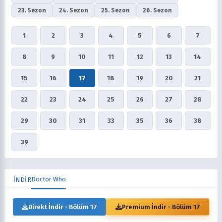
23. Sezon
24. Sezon
25. Sezon
26. Sezon
1
2
3
4
5
6
7
8
9
10
11
12
13
14
15
16
17
18
19
20
21
22
23
24
25
26
27
28
29
30
31
33
35
36
38
39
Doctor Who
İNDİR
Direkt İndir - Bölüm 17
Premium İndir - Bölüm 17