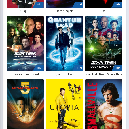
DİZİ
DİZİ
DİZİ
V
Kung Fu
Kara Şimşek
DİZİ
DİZİ
DİZİ
Uzay Yolu: Yeni Nesil
Quantum Leap
Star Trek: Deep Space Nine