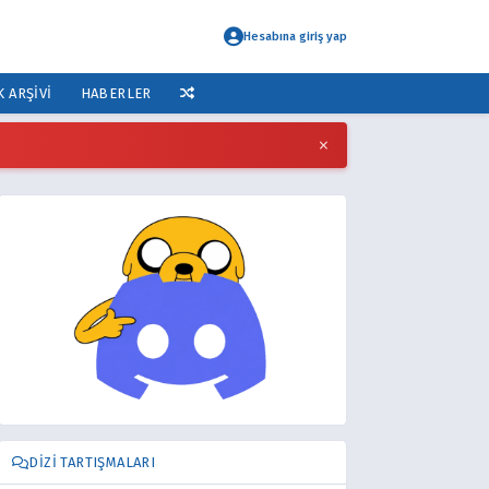
Hesabına giriş yap
K ARŞIVI
HABERLER
×
DIZI TARTIŞMALARI