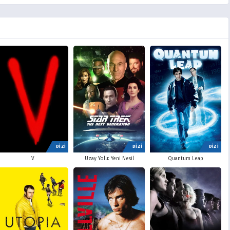
DİZİ
DİZİ
DİZİ
V
Uzay Yolu: Yeni Nesil
Quantum Leap