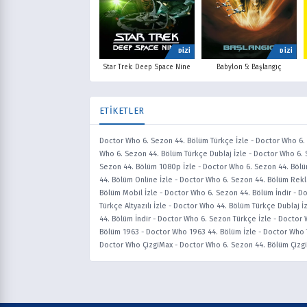
DİZİ
DİZİ
Star Trek: Deep Space Nine
Babylon 5: Başlangıç
ETİKETLER
Doctor Who 6. Sezon 44. Bölüm Türkçe İzle
-
Doctor Who 6. 
Who 6. Sezon 44. Bölüm Türkçe Dublaj İzle
-
Doctor Who 6. 
Sezon 44. Bölüm 1080p İzle
-
Doctor Who 6. Sezon 44. Bölü
44. Bölüm Online İzle
-
Doctor Who 6. Sezon 44. Bölüm Rekl
Bölüm Mobil İzle
-
Doctor Who 6. Sezon 44. Bölüm İndir
-
Do
Türkçe Altyazılı İzle
-
Doctor Who 44. Bölüm Türkçe Dublaj İ
44. Bölüm İndir
-
Doctor Who 6. Sezon Türkçe İzle
-
Doctor 
Bölüm 1963
-
Doctor Who 1963 44. Bölüm İzle
-
Doctor Who 
Doctor Who ÇizgiMax
-
Doctor Who 6. Sezon 44. Bölüm Çizg