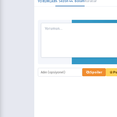
6. Sezon 44. Bölüm
Kurallar
YORUMLAR
Spoiler
Pu