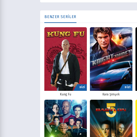
BENZER SERİLER
DİZİ
DİZİ
Kung Fu
Kara Şimşek