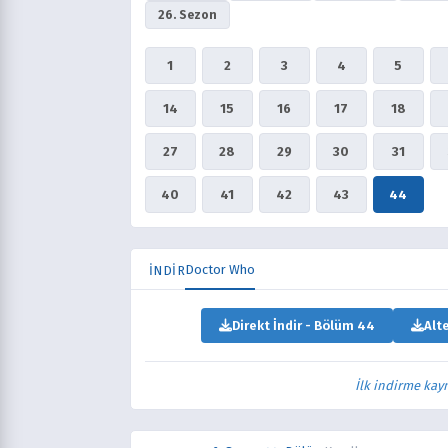
26. Sezon
1
2
3
4
5
14
15
16
17
18
27
28
29
30
31
40
41
42
43
44
Doctor Who
İNDİR
Direkt İndir - Bölüm 44
Alt
İlk indirme kay