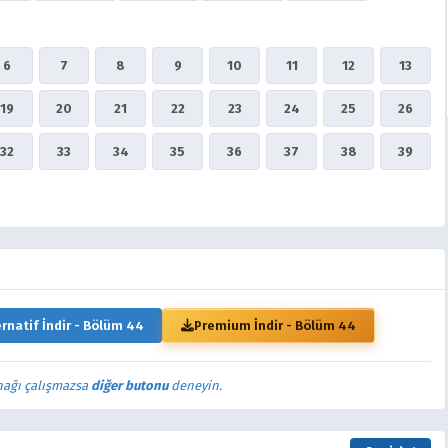
6
7
8
9
10
11
12
13
19
20
21
22
23
24
25
26
32
33
34
35
36
37
38
39
ernatif İndir - Bölüm 44
Premium İndir - Bölüm 44
nağı çalışmazsa
diğer butonu
deneyin.