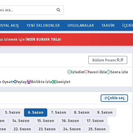
SYAL AKIŞ
YENI EKLENENLER
UYGULAMALAR
TAKVIM
İÇERI
z izlemek için
İNDİR BURAYA TIKLA!
0,0
Bölüm Puanı:
İzledim
Favori Ekle
Sonra izle
o Oynat
Paylaş
Birlikte İzle
Genişlet
Çoklu seç
5. Sezon
6. Sezon
7. Sezon
8. Sezon
9. Sezon
zon
14. Sezon
15. Sezon
16. Sezon
17. Sezon
ezon
22. Sezon
23. Sezon
24. Sezon
25. Sezon