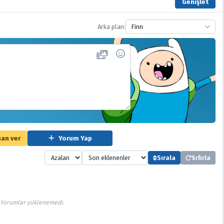
Genişlet
Arka plan:
Finn
an ver
Yorum Yap
Sırala
Sıfırla
Yorumlar yüklenemedi.