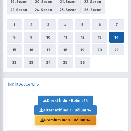
19. Sezon
20. Sezon
21. Sezon
22. Sezon
23. Sezon
24. Sezon
25. Sezon
26. Sezon
1
2
3
4
5
6
7
8
9
10
11
12
13
14
15
16
17
18
19
20
21
22
23
24
25
26
Doctor Who
İNDİR
Direkt İndir - Bölüm 14
Alternatif İndir - Bölüm 14
Premium İndir - Bölüm 14