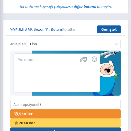
İlk indirme kaynağı çalışmazsa
diğer butonu
deneyin.
9. Sezon 14. Bölüm
Kurallar
Genişlet
YORUMLAR
Arka plan:
Finn
Spoiler
Puan ver