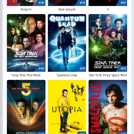
DİZİ
DİZİ
DİZİ
V
Kung Fu
Kara Şimşek
DİZİ
DİZİ
DİZİ
Uzay Yolu: Yeni Nesil
Quantum Leap
Star Trek: Deep Space Nine