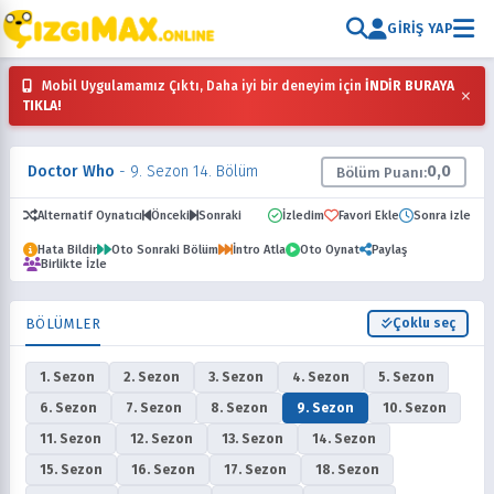
GIRIŞ YAP
Mobil Uygulamamız Çıktı, Daha iyi bir deneyim için
İNDİR BURAYA
×
TIKLA!
Doctor Who
- 9. Sezon 14. Bölüm
0,0
Bölüm Puanı:
Alternatif Oynatıcı
Önceki
Sonraki
İzledim
Favori Ekle
Sonra izle
Hata Bildir
Oto Sonraki Bölüm
İntro Atla
Oto Oynat
Paylaş
Birlikte İzle
BÖLÜMLER
Çoklu seç
1. Sezon
2. Sezon
3. Sezon
4. Sezon
5. Sezon
6. Sezon
7. Sezon
8. Sezon
9. Sezon
10. Sezon
11. Sezon
12. Sezon
13. Sezon
14. Sezon
15. Sezon
16. Sezon
17. Sezon
18. Sezon