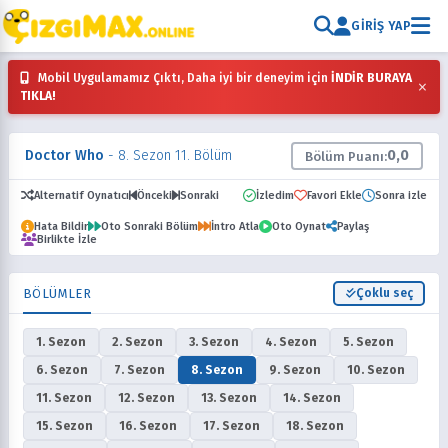
GIRIŞ YAP
Mobil Uygulamamız Çıktı, Daha iyi bir deneyim için
İNDİR BURAYA
×
TIKLA!
Doctor Who
- 8. Sezon 11. Bölüm
0,0
Bölüm Puanı:
Alternatif Oynatıcı
Önceki
Sonraki
İzledim
Favori Ekle
Sonra izle
Hata Bildir
Oto Sonraki Bölüm
İntro Atla
Oto Oynat
Paylaş
Birlikte İzle
BÖLÜMLER
Çoklu seç
1. Sezon
2. Sezon
3. Sezon
4. Sezon
5. Sezon
6. Sezon
7. Sezon
8. Sezon
9. Sezon
10. Sezon
11. Sezon
12. Sezon
13. Sezon
14. Sezon
15. Sezon
16. Sezon
17. Sezon
18. Sezon