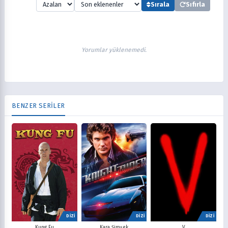
Sırala
Sıfırla
Yorumlar yüklenemedi.
BENZER SERİLER
DİZİ
DİZİ
DİZİ
V
Kung Fu
Kara Şimşek