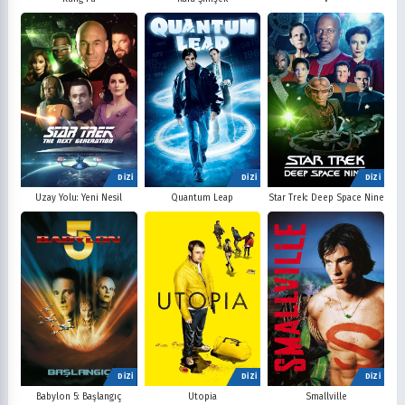
DİZİ
DİZİ
DİZİ
Uzay Yolu: Yeni Nesil
Quantum Leap
Star Trek: Deep Space Nine
DİZİ
DİZİ
DİZİ
Babylon 5: Başlangıç
Utopia
Smallville