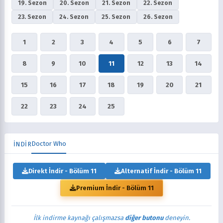
19. Sezon
20. Sezon
21. Sezon
22. Sezon
23. Sezon
24. Sezon
25. Sezon
26. Sezon
1
2
3
4
5
6
7
8
9
10
11
12
13
14
15
16
17
18
19
20
21
22
23
24
25
Doctor Who
İNDİR
Direkt İndir - Bölüm 11
Alternatif İndir - Bölüm 11
Premium İndir - Bölüm 11
İlk indirme kaynağı çalışmazsa
diğer butonu
deneyin.