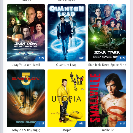
DİZİ
DİZİ
DİZİ
Uzay Yolu: Yeni Nesil
Quantum Leap
Star Trek: Deep Space Nine
DİZİ
DİZİ
DİZİ
Babylon 5: Başlangıç
Utopia
Smallville