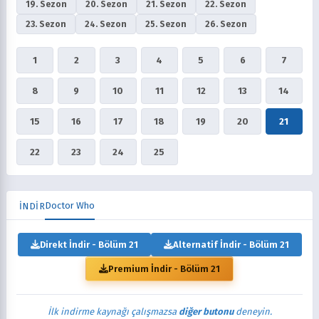
19. Sezon
20. Sezon
21. Sezon
22. Sezon
23. Sezon
24. Sezon
25. Sezon
26. Sezon
1
2
3
4
5
6
7
8
9
10
11
12
13
14
15
16
17
18
19
20
21
22
23
24
25
Doctor Who
İNDİR
Direkt İndir - Bölüm 21
Alternatif İndir - Bölüm 21
Premium İndir - Bölüm 21
İlk indirme kaynağı çalışmazsa
diğer butonu
deneyin.