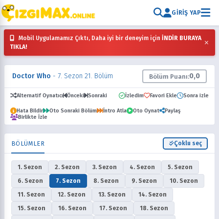
GIRIŞ YAP
Mobil Uygulamamız Çıktı, Daha iyi bir deneyim için
İNDİR BURAYA
×
TIKLA!
Doctor Who
- 7. Sezon 21. Bölüm
0,0
Bölüm Puanı:
Alternatif Oynatıcı
Önceki
Sonraki
İzledim
Favori Ekle
Sonra izle
Hata Bildir
Oto Sonraki Bölüm
İntro Atla
Oto Oynat
Paylaş
Birlikte İzle
BÖLÜMLER
Çoklu seç
1. Sezon
2. Sezon
3. Sezon
4. Sezon
5. Sezon
6. Sezon
7. Sezon
8. Sezon
9. Sezon
10. Sezon
11. Sezon
12. Sezon
13. Sezon
14. Sezon
15. Sezon
16. Sezon
17. Sezon
18. Sezon