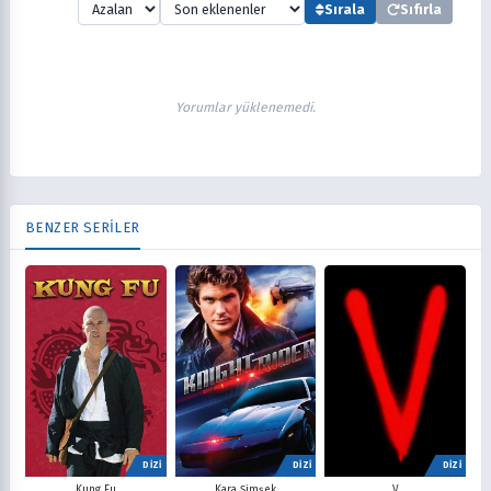
Sırala
Sıfırla
Yorumlar yüklenemedi.
BENZER SERİLER
DİZİ
DİZİ
DİZİ
V
Kung Fu
Kara Şimşek