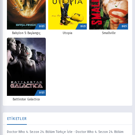
DİZİ
DİZİ
DİZİ
Babylon 5: Başlangıç
Utopia
Smallville
DİZİ
Battlestar Galactica
ETİKETLER
Doctor Who 4. Sezon 24. Bölüm Türkçe İzle
-
Doctor Who 4. Sezon 24. Bölüm