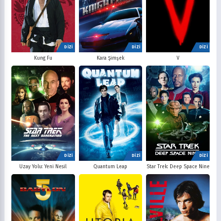
DİZİ
DİZİ
DİZİ
V
Kung Fu
Kara Şimşek
DİZİ
DİZİ
DİZİ
Uzay Yolu: Yeni Nesil
Quantum Leap
Star Trek: Deep Space Nine