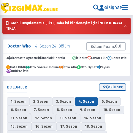
GIRIŞ YAP
Mobil Uygulamamız Çıktı, Daha iyi bir deneyim için
İNDİR BURAYA
×
TIKLA!
Doctor Who
- 4. Sezon 24. Bölüm
0,0
Bölüm Puanı:
Alternatif Oynatıcı
Önceki
Sonraki
İzledim
Favori Ekle
Sonra izle
Hata Bildir
Oto Sonraki Bölüm
İntro Atla
Oto Oynat
Paylaş
Birlikte İzle
BÖLÜMLER
Çoklu seç
1. Sezon
2. Sezon
3. Sezon
4. Sezon
5. Sezon
6. Sezon
7. Sezon
8. Sezon
9. Sezon
10. Sezon
11. Sezon
12. Sezon
13. Sezon
14. Sezon
15. Sezon
16. Sezon
17. Sezon
18. Sezon