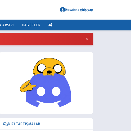
Hesabına giriş yap
K ARŞIVI
HABERLER
×
DIZI TARTIŞMALARI