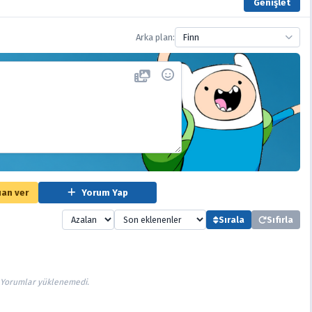
Genişlet
Arka plan:
Finn
an ver
Yorum Yap
Sırala
Sıfırla
Yorumlar yüklenemedi.