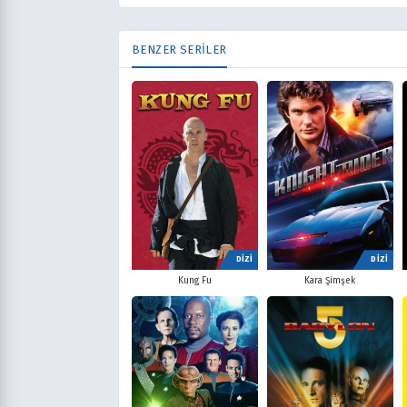
BENZER SERİLER
DİZİ
DİZİ
Kung Fu
Kara Şimşek