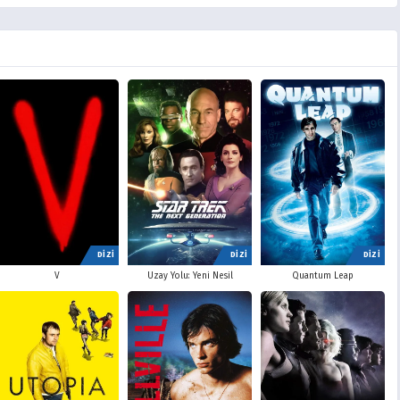
DİZİ
DİZİ
DİZİ
V
Uzay Yolu: Yeni Nesil
Quantum Leap