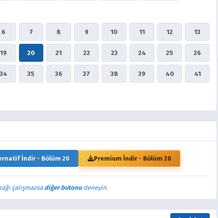
6
7
8
9
10
11
12
13
19
20
21
22
23
24
25
26
34
35
36
37
38
39
40
41
ernatif İndir - Bölüm 20
Premium İndir - Bölüm 20
nağı çalışmazsa
diğer butonu
deneyin.