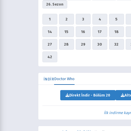
26. Sezon
1
2
3
4
5
14
15
16
17
18
27
28
29
30
32
42
Doctor Who
İNDİR
Direkt İndir - Bölüm 20
Alt
İlk indirme kay