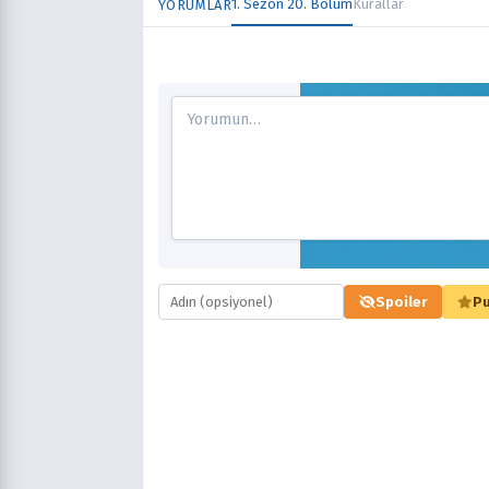
1. Sezon 20. Bölüm
Kurallar
YORUMLAR
Spoiler
Pu