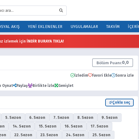
SYAL AKIŞ
YENI EKLENENLER
UYGULAMALAR
TAKVIM
İÇERI
z izlemek için
İNDİR BURAYA TIKLA!
0,0
Bölüm Puanı:
İzledim
Favori Ekle
Sonra izle
o Oynat
Paylaş
Birlikte İzle
Genişlet
Çoklu seç
5. Sezon
6. Sezon
7. Sezon
8. Sezon
9. Sezon
zon
14. Sezon
15. Sezon
16. Sezon
17. Sezon
ezon
22. Sezon
23. Sezon
24. Sezon
25. Sezon