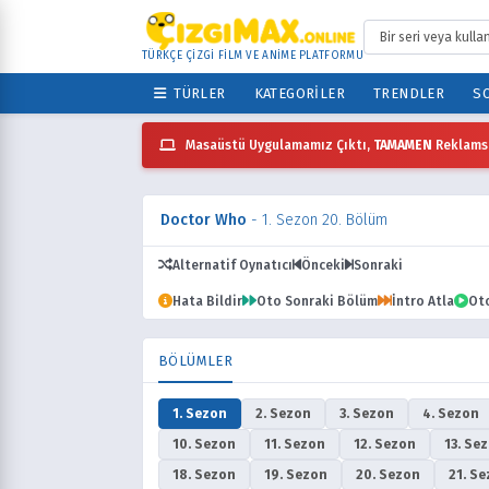
TÜRKÇE ÇİZGİ FİLM VE ANİME PLATFORMU
TÜRLER
KATEGORILER
TRENDLER
SO
Masaüstü Uygulamamız Çıktı,
TAMAMEN
Reklamsı
Doctor Who
- 1. Sezon 20. Bölüm
Alternatif Oynatıcı
Önceki
Sonraki
Hata Bildir
Oto Sonraki Bölüm
İntro Atla
Ot
BÖLÜMLER
1. Sezon
2. Sezon
3. Sezon
4. Sezon
10. Sezon
11. Sezon
12. Sezon
13. Se
18. Sezon
19. Sezon
20. Sezon
21. S