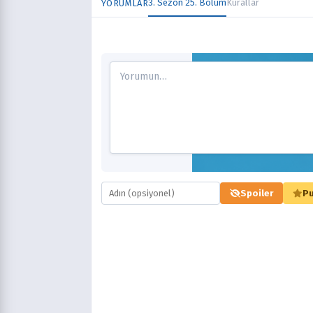
3. Sezon 25. Bölüm
Kurallar
YORUMLAR
Spoiler
Pu