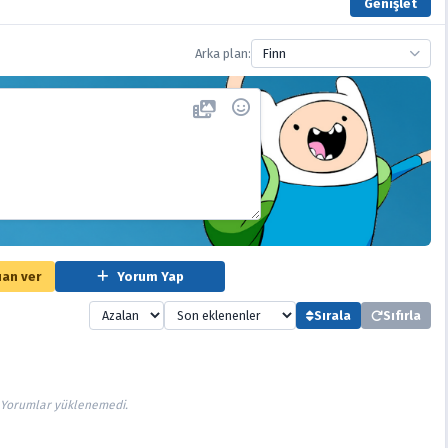
Genişlet
Arka plan:
Finn
an ver
Yorum Yap
Sırala
Sıfırla
Yorumlar yüklenemedi.