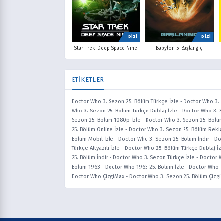
DİZİ
DİZİ
Star Trek: Deep Space Nine
Babylon 5: Başlangıç
ETİKETLER
Doctor Who 3. Sezon 25. Bölüm Türkçe İzle
-
Doctor Who 3. 
Who 3. Sezon 25. Bölüm Türkçe Dublaj İzle
-
Doctor Who 3. 
Sezon 25. Bölüm 1080p İzle
-
Doctor Who 3. Sezon 25. Bölü
25. Bölüm Online İzle
-
Doctor Who 3. Sezon 25. Bölüm Rekla
Bölüm Mobil İzle
-
Doctor Who 3. Sezon 25. Bölüm İndir
-
Do
Türkçe Altyazılı İzle
-
Doctor Who 25. Bölüm Türkçe Dublaj İz
25. Bölüm İndir
-
Doctor Who 3. Sezon Türkçe İzle
-
Doctor W
Bölüm 1963
-
Doctor Who 1963 25. Bölüm İzle
-
Doctor Who T
Doctor Who ÇizgiMax
-
Doctor Who 3. Sezon 25. Bölüm Çizg