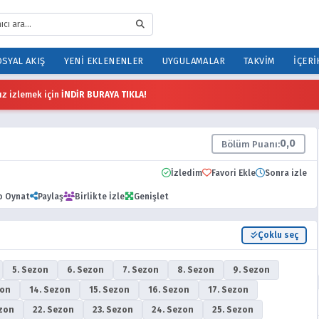
SYAL AKIŞ
YENI EKLENENLER
UYGULAMALAR
TAKVIM
İÇERI
z izlemek için
İNDİR BURAYA TIKLA!
0,0
Bölüm Puanı:
İzledim
Favori Ekle
Sonra izle
o Oynat
Paylaş
Birlikte İzle
Genişlet
Çoklu seç
5. Sezon
6. Sezon
7. Sezon
8. Sezon
9. Sezon
zon
14. Sezon
15. Sezon
16. Sezon
17. Sezon
ezon
22. Sezon
23. Sezon
24. Sezon
25. Sezon