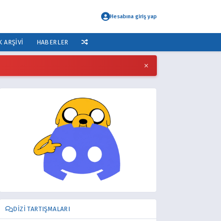
Hesabına giriş yap
K ARŞIVI
HABERLER
×
DIZI TARTIŞMALARI