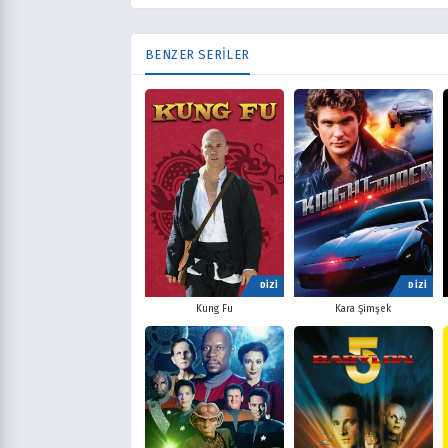
BENZER SERİLER
DİZİ
DİZİ
Kung Fu
Kara Şimşek