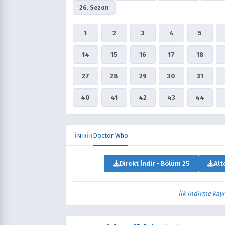
26. Sezon
1
2
3
4
5
14
15
16
17
18
27
28
29
30
31
40
41
42
43
44
Doctor Who
İNDİR
Direkt İndir - Bölüm 25
Alt
İlk indirme kay