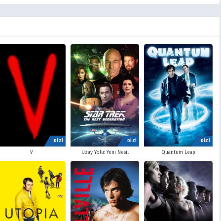
DİZİ
DİZİ
DİZİ
V
Uzay Yolu: Yeni Nesil
Quantum Leap