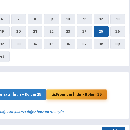
6
7
8
9
10
11
12
13
19
20
21
22
23
24
25
26
32
33
34
35
36
37
38
39
45
ernatif İndir - Bölüm 25
Premium İndir - Bölüm 25
nağı çalışmazsa
diğer butonu
deneyin.