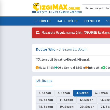
TÜRKÇE ÇİZGİ FİLM VE ANİME PLATFORMU
TÜRLER
KATEGORILER
TRENDLER
SO
Masaüstü Uygulamamız Çıktı,
TAMAMEN
Reklamsı
Doctor Who
- 3. Sezon 25. Bölüm
Alternatif Oynatıcı
Önceki
Sonraki
Hata Bildir
Oto Sonraki Bölüm
İntro Atla
Ot
BÖLÜMLER
1. Sezon
2. Sezon
3. Sezon
4. Sezon
10. Sezon
11. Sezon
12. Sezon
13. Se
18. Sezon
19. Sezon
20. Sezon
21. S