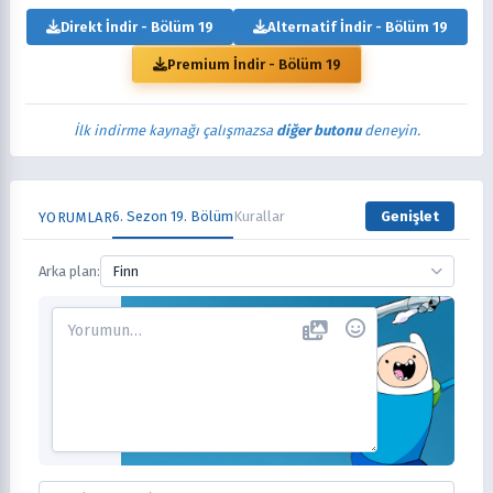
Direkt İndir - Bölüm 19
Alternatif İndir - Bölüm 19
Premium İndir - Bölüm 19
İlk indirme kaynağı çalışmazsa
diğer butonu
deneyin.
6. Sezon 19. Bölüm
Kurallar
Genişlet
YORUMLAR
Arka plan:
Finn