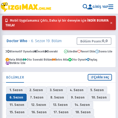
GIRIŞ YAP
Mobil Uygulamamız Çıktı, Daha iyi bir deneyim için
İNDİR BURAYA
×
TIKLA!
Doctor Who
- 6. Sezon 19. Bölüm
0,0
Bölüm Puanı:
Alternatif Oynatıcı
Önceki
Sonraki
İzledim
Favori Ekle
Sonra izle
Hata Bildir
Oto Sonraki Bölüm
İntro Atla
Oto Oynat
Paylaş
Birlikte İzle
BÖLÜMLER
Çoklu seç
1. Sezon
2. Sezon
3. Sezon
4. Sezon
5. Sezon
6. Sezon
7. Sezon
8. Sezon
9. Sezon
10. Sezon
11. Sezon
12. Sezon
13. Sezon
14. Sezon
15. Sezon
16. Sezon
17. Sezon
18. Sezon