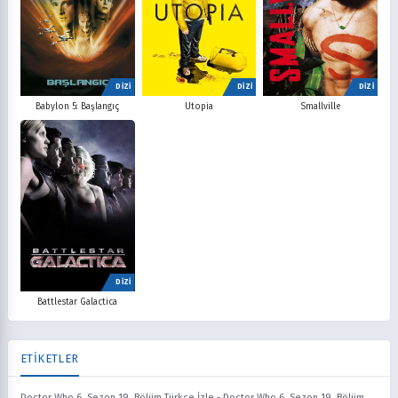
DİZİ
DİZİ
DİZİ
Babylon 5: Başlangıç
Utopia
Smallville
DİZİ
Battlestar Galactica
ETİKETLER
Doctor Who 6. Sezon 19. Bölüm Türkçe İzle
-
Doctor Who 6. Sezon 19. Bölüm