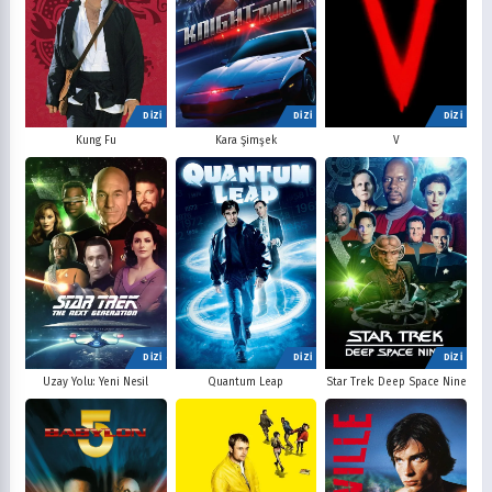
DİZİ
DİZİ
DİZİ
V
Kung Fu
Kara Şimşek
DİZİ
DİZİ
DİZİ
Uzay Yolu: Yeni Nesil
Quantum Leap
Star Trek: Deep Space Nine