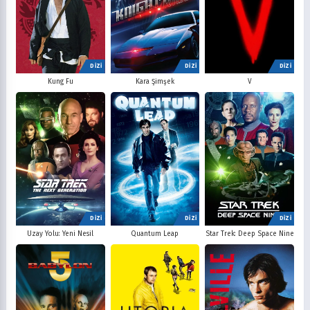
DİZİ
DİZİ
DİZİ
V
Kung Fu
Kara Şimşek
DİZİ
DİZİ
DİZİ
Uzay Yolu: Yeni Nesil
Quantum Leap
Star Trek: Deep Space Nine