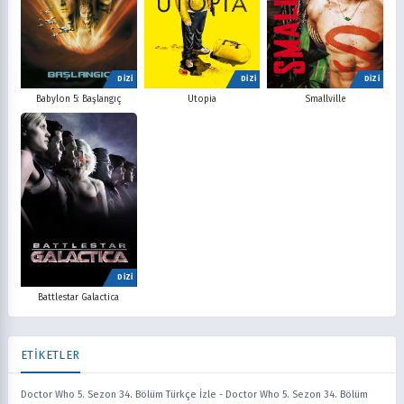
DİZİ
DİZİ
DİZİ
Babylon 5: Başlangıç
Utopia
Smallville
DİZİ
Battlestar Galactica
ETİKETLER
Doctor Who 5. Sezon 34. Bölüm Türkçe İzle
-
Doctor Who 5. Sezon 34. Bölüm