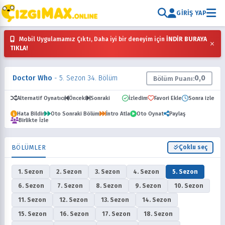
GIRIŞ YAP
Mobil Uygulamamız Çıktı, Daha iyi bir deneyim için
İNDİR BURAYA
×
TIKLA!
Doctor Who
- 5. Sezon 34. Bölüm
0,0
Bölüm Puanı:
Alternatif Oynatıcı
Önceki
Sonraki
İzledim
Favori Ekle
Sonra izle
Hata Bildir
Oto Sonraki Bölüm
İntro Atla
Oto Oynat
Paylaş
Birlikte İzle
BÖLÜMLER
Çoklu seç
1. Sezon
2. Sezon
3. Sezon
4. Sezon
5. Sezon
6. Sezon
7. Sezon
8. Sezon
9. Sezon
10. Sezon
11. Sezon
12. Sezon
13. Sezon
14. Sezon
15. Sezon
16. Sezon
17. Sezon
18. Sezon