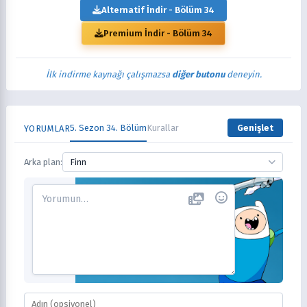
Alternatif İndir - Bölüm 34
Premium İndir - Bölüm 34
İlk indirme kaynağı çalışmazsa
diğer butonu
deneyin.
5. Sezon 34. Bölüm
Kurallar
Genişlet
YORUMLAR
Arka plan:
Finn