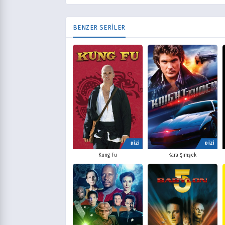
BENZER SERİLER
DİZİ
DİZİ
Kung Fu
Kara Şimşek