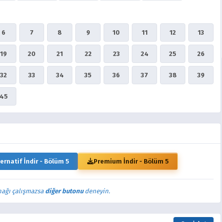
6
7
8
9
10
11
12
13
19
20
21
22
23
24
25
26
32
33
34
35
36
37
38
39
45
ernatif İndir - Bölüm 5
Premium İndir - Bölüm 5
nağı çalışmazsa
diğer butonu
deneyin.