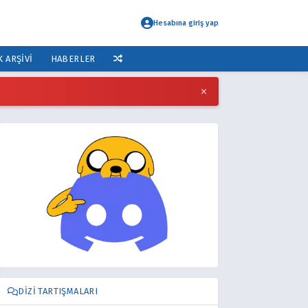
Hesabına giriş yap
K ARŞIVI
HABERLER
×
DIZI TARTIŞMALARI