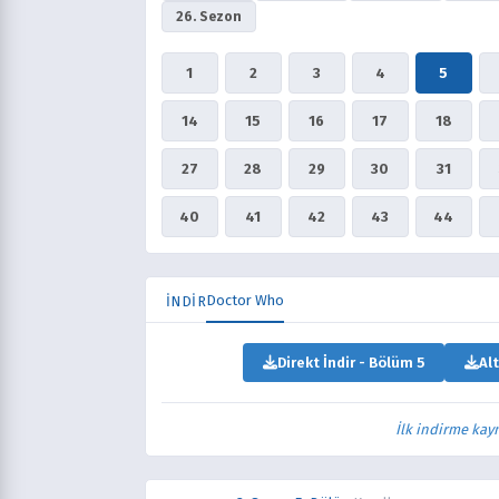
26. Sezon
1
2
3
4
5
14
15
16
17
18
27
28
29
30
31
40
41
42
43
44
Doctor Who
İNDİR
Direkt İndir - Bölüm 5
Alt
İlk indirme kay