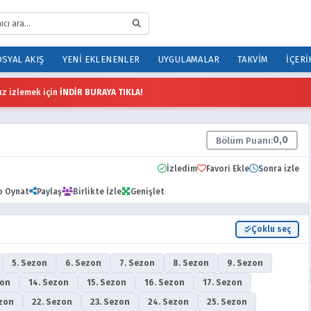
SYAL AKIŞ
YENI EKLENENLER
UYGULAMALAR
TAKVIM
İÇERI
z izlemek için
İNDİR BURAYA TIKLA!
0,0
Bölüm Puanı:
İzledim
Favori Ekle
Sonra izle
o Oynat
Paylaş
Birlikte İzle
Genişlet
Çoklu seç
5. Sezon
6. Sezon
7. Sezon
8. Sezon
9. Sezon
zon
14. Sezon
15. Sezon
16. Sezon
17. Sezon
ezon
22. Sezon
23. Sezon
24. Sezon
25. Sezon