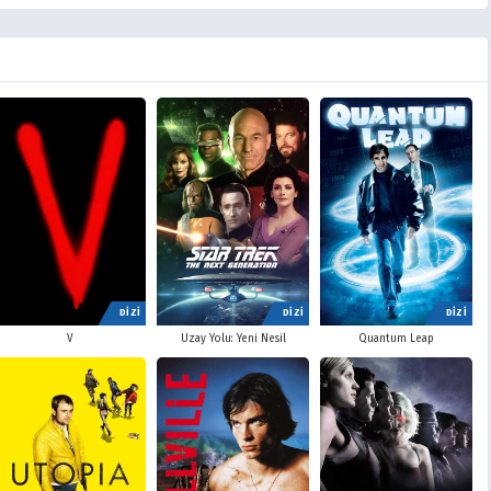
DİZİ
DİZİ
DİZİ
V
Uzay Yolu: Yeni Nesil
Quantum Leap