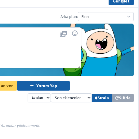
Genişlet
Arka plan:
Finn
an ver
Yorum Yap
Sırala
Sıfırla
Yorumlar yüklenemedi.