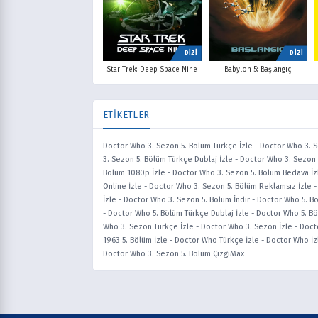
DİZİ
DİZİ
Star Trek: Deep Space Nine
Babylon 5: Başlangıç
ETİKETLER
Doctor Who 3. Sezon 5. Bölüm Türkçe İzle
-
Doctor Who 3. S
3. Sezon 5. Bölüm Türkçe Dublaj İzle
-
Doctor Who 3. Sezon 
Bölüm 1080p İzle
-
Doctor Who 3. Sezon 5. Bölüm Bedava İz
Online İzle
-
Doctor Who 3. Sezon 5. Bölüm Reklamsız İzle
İzle
-
Doctor Who 3. Sezon 5. Bölüm İndir
-
Doctor Who 5. Bö
-
Doctor Who 5. Bölüm Türkçe Dublaj İzle
-
Doctor Who 5. Bö
Who 3. Sezon Türkçe İzle
-
Doctor Who 3. Sezon İzle
-
Doct
1963 5. Bölüm İzle
-
Doctor Who Türkçe İzle
-
Doctor Who İz
Doctor Who 3. Sezon 5. Bölüm ÇizgiMax