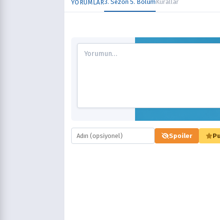
3. Sezon 5. Bölüm
Kurallar
YORUMLAR
Spoiler
Pu