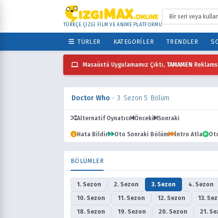
TÜRKÇE ÇİZGİ FİLM VE ANİME PLATFORMU
TÜRLER
KATEGORILER
TRENDLER
SO
Masaüstü Uygulamamız Çıktı,
TAMAMEN
Reklamsı
Doctor Who
- 3. Sezon 5. Bölüm
Alternatif Oynatıcı
Önceki
Sonraki
Hata Bildir
Oto Sonraki Bölüm
İntro Atla
Ot
BÖLÜMLER
1. Sezon
2. Sezon
3. Sezon
4. Sezon
10. Sezon
11. Sezon
12. Sezon
13. Se
18. Sezon
19. Sezon
20. Sezon
21. S