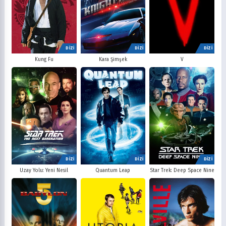
DİZİ
DİZİ
DİZİ
V
Kung Fu
Kara Şimşek
DİZİ
DİZİ
DİZİ
Uzay Yolu: Yeni Nesil
Quantum Leap
Star Trek: Deep Space Nine