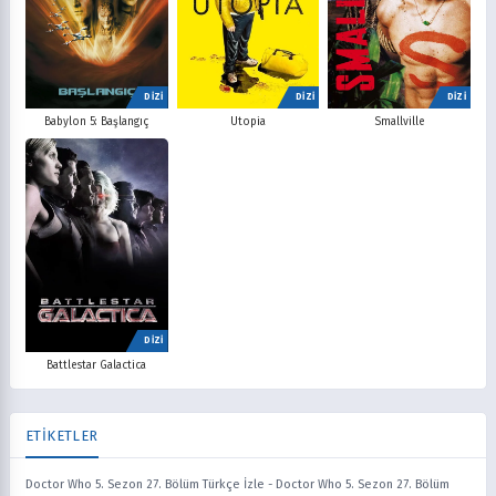
DİZİ
DİZİ
DİZİ
Babylon 5: Başlangıç
Utopia
Smallville
DİZİ
Battlestar Galactica
ETİKETLER
Doctor Who 5. Sezon 27. Bölüm Türkçe İzle
-
Doctor Who 5. Sezon 27. Bölüm