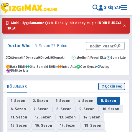
GIRIŞ YAP
Mobil Uygulamamız Çıktı, Daha iyi bir deneyim için
İNDİR BURAYA
×
TIKLA!
Doctor Who
- 5. Sezon 27. Bölüm
0,0
Bölüm Puanı:
Alternatif Oynatıcı
Önceki
Sonraki
İzledim
Favori Ekle
Sonra izle
Hata Bildir
Oto Sonraki Bölüm
İntro Atla
Oto Oynat
Paylaş
Birlikte İzle
BÖLÜMLER
Çoklu seç
1. Sezon
2. Sezon
3. Sezon
4. Sezon
5. Sezon
6. Sezon
7. Sezon
8. Sezon
9. Sezon
10. Sezon
11. Sezon
12. Sezon
13. Sezon
14. Sezon
15. Sezon
16. Sezon
17. Sezon
18. Sezon