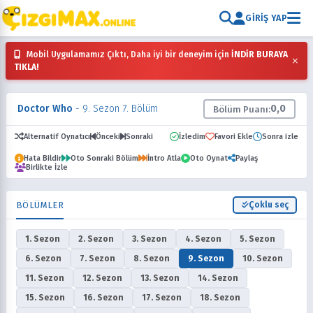
GIRIŞ YAP
Mobil Uygulamamız Çıktı, Daha iyi bir deneyim için
İNDİR BURAYA
×
TIKLA!
Doctor Who
- 9. Sezon 7. Bölüm
0,0
Bölüm Puanı:
Alternatif Oynatıcı
Önceki
Sonraki
İzledim
Favori Ekle
Sonra izle
Hata Bildir
Oto Sonraki Bölüm
İntro Atla
Oto Oynat
Paylaş
Birlikte İzle
BÖLÜMLER
Çoklu seç
1. Sezon
2. Sezon
3. Sezon
4. Sezon
5. Sezon
6. Sezon
7. Sezon
8. Sezon
9. Sezon
10. Sezon
11. Sezon
12. Sezon
13. Sezon
14. Sezon
15. Sezon
16. Sezon
17. Sezon
18. Sezon