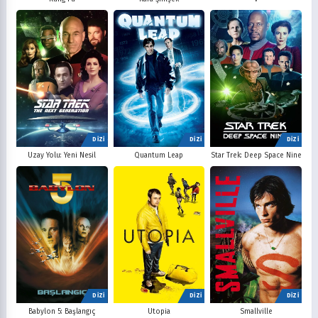
DİZİ
DİZİ
DİZİ
Uzay Yolu: Yeni Nesil
Quantum Leap
Star Trek: Deep Space Nine
DİZİ
DİZİ
DİZİ
Babylon 5: Başlangıç
Utopia
Smallville