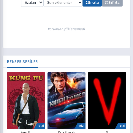
Sırala
Sıfırla
Yorumlar yüklenemedi.
BENZER SERİLER
DİZİ
DİZİ
DİZİ
V
Kung Fu
Kara Şimşek