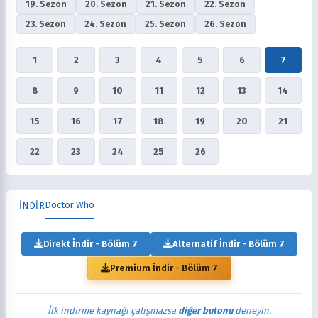
19. Sezon
20. Sezon
21. Sezon
22. Sezon
23. Sezon
24. Sezon
25. Sezon
26. Sezon
1
2
3
4
5
6
7
8
9
10
11
12
13
14
15
16
17
18
19
20
21
22
23
24
25
26
Doctor Who
İNDİR
Direkt İndir - Bölüm 7
Alternatif İndir - Bölüm 7
Premium İndir - Bölüm 7
İlk indirme kaynağı çalışmazsa
diğer butonu
deneyin.