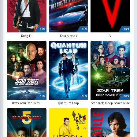
DİZİ
DİZİ
DİZİ
V
Kung Fu
Kara Şimşek
DİZİ
DİZİ
DİZİ
Uzay Yolu: Yeni Nesil
Quantum Leap
Star Trek: Deep Space Nine