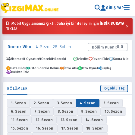
GIRIŞ YAP
Mobil Uygulamamız Çıktı, Daha iyi bir deneyim için
İNDİR BURAYA
×
TIKLA!
Doctor Who
- 4. Sezon 28. Bölüm
0,0
Bölüm Puanı:
Alternatif Oynatıcı
Önceki
Sonraki
İzledim
Favori Ekle
Sonra izle
Hata Bildir
Oto Sonraki Bölüm
İntro Atla
Oto Oynat
Paylaş
Birlikte İzle
BÖLÜMLER
Çoklu seç
1. Sezon
2. Sezon
3. Sezon
4. Sezon
5. Sezon
6. Sezon
7. Sezon
8. Sezon
9. Sezon
10. Sezon
11. Sezon
12. Sezon
13. Sezon
14. Sezon
15. Sezon
16. Sezon
17. Sezon
18. Sezon