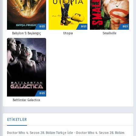
DİZİ
DİZİ
DİZİ
Babylon 5: Başlangıç
Utopia
Smallville
DİZİ
Battlestar Galactica
ETİKETLER
Doctor Who 4. Sezon 28. Bölüm Türkçe İzle
-
Doctor Who 4. Sezon 28. Bölüm