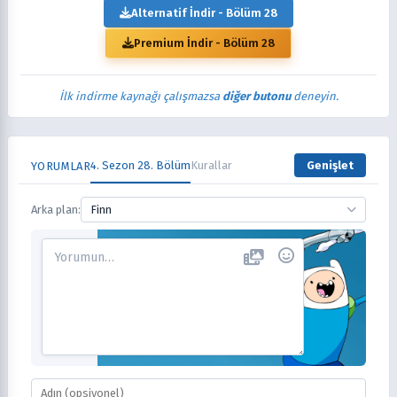
Alternatif İndir - Bölüm 28
Premium İndir - Bölüm 28
İlk indirme kaynağı çalışmazsa
diğer butonu
deneyin.
4. Sezon 28. Bölüm
Kurallar
Genişlet
YORUMLAR
Arka plan:
Finn