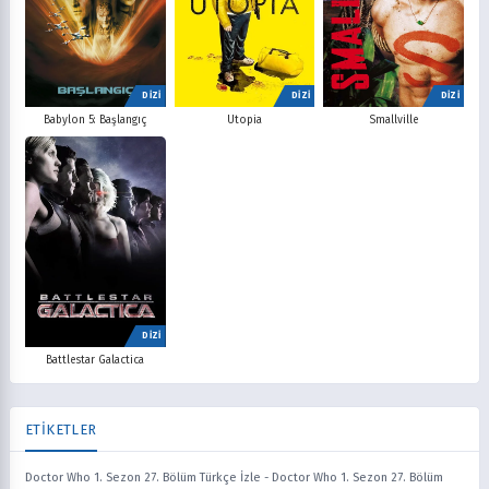
DİZİ
DİZİ
DİZİ
Babylon 5: Başlangıç
Utopia
Smallville
DİZİ
Battlestar Galactica
ETİKETLER
Doctor Who 1. Sezon 27. Bölüm Türkçe İzle
-
Doctor Who 1. Sezon 27. Bölüm