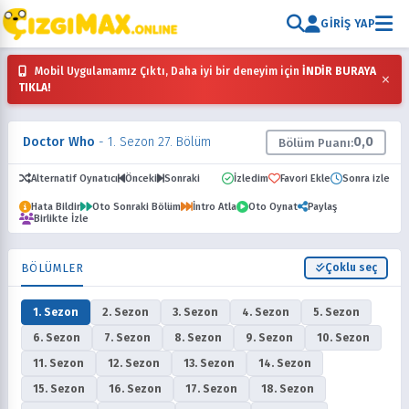
GIRIŞ YAP
Mobil Uygulamamız Çıktı, Daha iyi bir deneyim için
İNDİR BURAYA
×
TIKLA!
Doctor Who
- 1. Sezon 27. Bölüm
0,0
Bölüm Puanı:
Alternatif Oynatıcı
Önceki
Sonraki
İzledim
Favori Ekle
Sonra izle
Hata Bildir
Oto Sonraki Bölüm
İntro Atla
Oto Oynat
Paylaş
Birlikte İzle
BÖLÜMLER
Çoklu seç
1. Sezon
2. Sezon
3. Sezon
4. Sezon
5. Sezon
6. Sezon
7. Sezon
8. Sezon
9. Sezon
10. Sezon
11. Sezon
12. Sezon
13. Sezon
14. Sezon
15. Sezon
16. Sezon
17. Sezon
18. Sezon