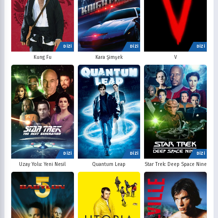
DİZİ
DİZİ
DİZİ
V
Kung Fu
Kara Şimşek
DİZİ
DİZİ
DİZİ
Uzay Yolu: Yeni Nesil
Quantum Leap
Star Trek: Deep Space Nine