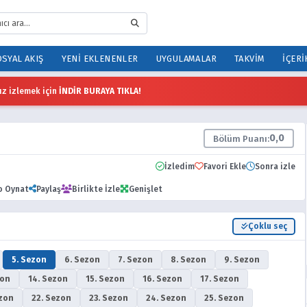
SYAL AKIŞ
YENI EKLENENLER
UYGULAMALAR
TAKVIM
İÇERI
z izlemek için
İNDİR BURAYA TIKLA!
0,0
Bölüm Puanı:
İzledim
Favori Ekle
Sonra izle
o Oynat
Paylaş
Birlikte İzle
Genişlet
Çoklu seç
5. Sezon
6. Sezon
7. Sezon
8. Sezon
9. Sezon
zon
14. Sezon
15. Sezon
16. Sezon
17. Sezon
ezon
22. Sezon
23. Sezon
24. Sezon
25. Sezon