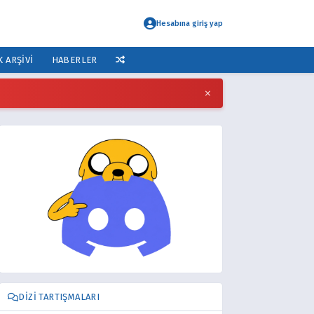
Hesabına giriş yap
K ARŞIVI
HABERLER
×
DIZI TARTIŞMALARI