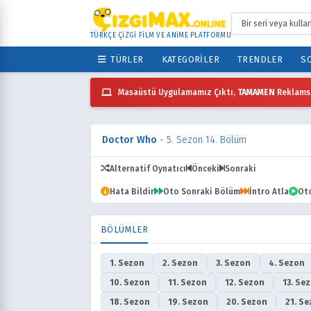
TÜRKÇE ÇİZGİ FİLM VE ANİME PLATFORMU
TÜRLER
KATEGORILER
TRENDLER
SO
Masaüstü Uygulamamız Çıktı,
TAMAMEN
Reklamsı
Doctor Who
- 5. Sezon 14. Bölüm
Alternatif Oynatıcı
Önceki
Sonraki
Hata Bildir
Oto Sonraki Bölüm
İntro Atla
Ot
BÖLÜMLER
1. Sezon
2. Sezon
3. Sezon
4. Sezon
10. Sezon
11. Sezon
12. Sezon
13. Se
18. Sezon
19. Sezon
20. Sezon
21. S