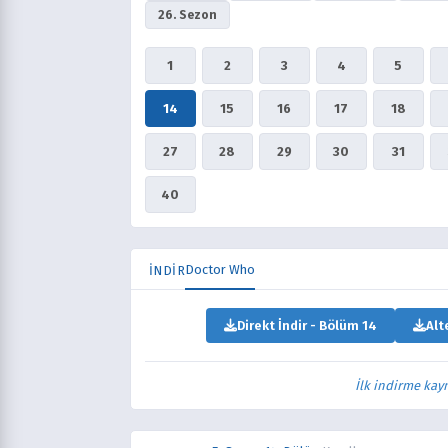
26. Sezon
1
2
3
4
5
14
15
16
17
18
27
28
29
30
31
40
Doctor Who
İNDİR
Direkt İndir - Bölüm 14
Alt
İlk indirme kay