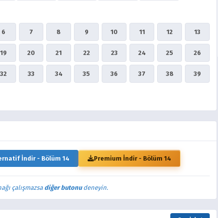
6
7
8
9
10
11
12
13
19
20
21
22
23
24
25
26
32
33
34
35
36
37
38
39
ernatif İndir - Bölüm 14
Premium İndir - Bölüm 14
nağı çalışmazsa
diğer butonu
deneyin.