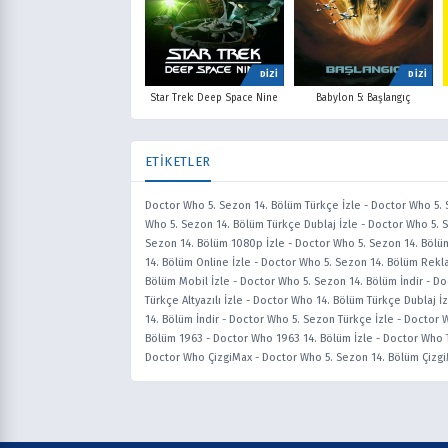
DİZİ
DİZİ
Star Trek: Deep Space Nine
Babylon 5: Başlangıç
ETİKETLER
Doctor Who 5. Sezon 14. Bölüm Türkçe İzle
-
Doctor Who 5. 
Who 5. Sezon 14. Bölüm Türkçe Dublaj İzle
-
Doctor Who 5. S
Sezon 14. Bölüm 1080p İzle
-
Doctor Who 5. Sezon 14. Bölü
14. Bölüm Online İzle
-
Doctor Who 5. Sezon 14. Bölüm Rekla
Bölüm Mobil İzle
-
Doctor Who 5. Sezon 14. Bölüm İndir
-
Do
Türkçe Altyazılı İzle
-
Doctor Who 14. Bölüm Türkçe Dublaj İz
14. Bölüm İndir
-
Doctor Who 5. Sezon Türkçe İzle
-
Doctor W
Bölüm 1963
-
Doctor Who 1963 14. Bölüm İzle
-
Doctor Who T
Doctor Who ÇizgiMax
-
Doctor Who 5. Sezon 14. Bölüm Çizg