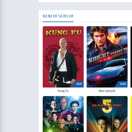
BENZER SERİLER
DİZİ
DİZİ
Kung Fu
Kara Şimşek