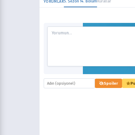
5. Sezon 14. Bölüm
Kurallar
YORUMLAR
Spoiler
Pu