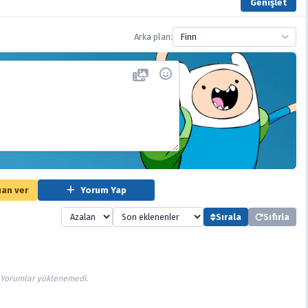
Genişlet
Arka plan:
Finn
an ver
Yorum Yap
Sırala
Sıfırla
Yorumlar yüklenemedi.