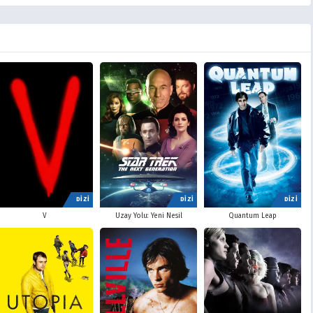
DİZİ
DİZİ
DİZİ
V
Uzay Yolu: Yeni Nesil
Quantum Leap