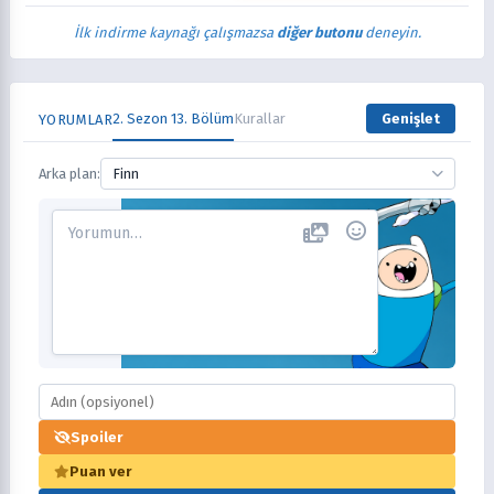
İlk indirme kaynağı çalışmazsa
diğer butonu
deneyin.
2. Sezon 13. Bölüm
Kurallar
Genişlet
YORUMLAR
Arka plan:
Finn
Spoiler
Puan ver