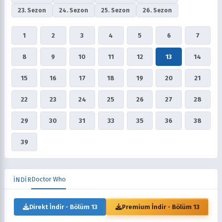
23. Sezon
24. Sezon
25. Sezon
26. Sezon
1
2
3
4
5
6
7
8
9
10
11
12
13
14
15
16
17
18
19
20
21
22
23
24
25
26
27
28
29
30
31
33
35
36
38
39
Doctor Who
İNDİR
Direkt İndir - Bölüm 13
Premium İndir - Bölüm 13