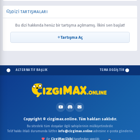
DIZI TARTIŞMALARI
Bu dizi hakkında henüz bir tartışma açılmamış. İlkini sen başlat!
Tartışma Aç
ALTERNATİF BAŞLIK
TEMA DEĞİŞTİR
Copyright © cizgimax.online. Tüm hakları saklıdır.
Bu sitedeki tüm dosyalar ilgili sahiplerinin mülkiyetindedir.
Telif hakkı ihlali durumunda lütfen
info@cizgimax.online
adresine e-posta gönderin.
ile
ÇizgiMax Ekibi
tarafından yapıldı