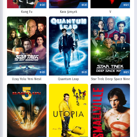
DİZİ
DİZİ
DİZİ
V
Kung Fu
Kara Şimşek
DİZİ
DİZİ
DİZİ
Uzay Yolu: Yeni Nesil
Quantum Leap
Star Trek: Deep Space Nine