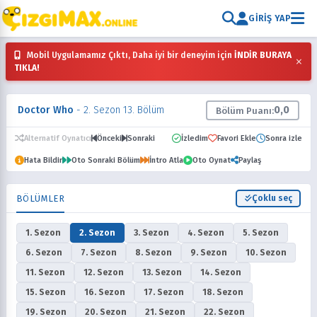
GIRIŞ YAP
Mobil Uygulamamız Çıktı, Daha iyi bir deneyim için
İNDİR BURAYA
×
TIKLA!
Doctor Who
- 2. Sezon 13. Bölüm
0,0
Bölüm Puanı:
Alternatif Oynatıcı
Önceki
Sonraki
İzledim
Favori Ekle
Sonra izle
Hata Bildir
Oto Sonraki Bölüm
İntro Atla
Oto Oynat
Paylaş
BÖLÜMLER
Çoklu seç
1. Sezon
2. Sezon
3. Sezon
4. Sezon
5. Sezon
6. Sezon
7. Sezon
8. Sezon
9. Sezon
10. Sezon
11. Sezon
12. Sezon
13. Sezon
14. Sezon
15. Sezon
16. Sezon
17. Sezon
18. Sezon
19. Sezon
20. Sezon
21. Sezon
22. Sezon