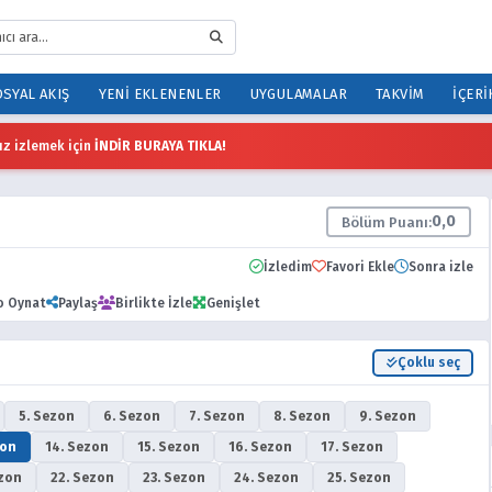
SYAL AKIŞ
YENI EKLENENLER
UYGULAMALAR
TAKVIM
İÇERI
z izlemek için
İNDİR BURAYA TIKLA!
0,0
Bölüm Puanı:
İzledim
Favori Ekle
Sonra izle
o Oynat
Paylaş
Birlikte İzle
Genişlet
Çoklu seç
5. Sezon
6. Sezon
7. Sezon
8. Sezon
9. Sezon
zon
14. Sezon
15. Sezon
16. Sezon
17. Sezon
ezon
22. Sezon
23. Sezon
24. Sezon
25. Sezon