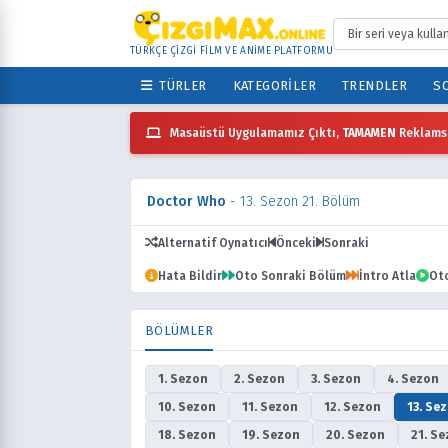
TÜRKÇE ÇİZGİ FİLM VE ANİME PLATFORMU
TÜRLER
KATEGORILER
TRENDLER
SO
Masaüstü Uygulamamız Çıktı,
TAMAMEN
Reklamsı
Doctor Who
- 13. Sezon 21. Bölüm
Alternatif Oynatıcı
Önceki
Sonraki
Hata Bildir
Oto Sonraki Bölüm
İntro Atla
Ot
BÖLÜMLER
1. Sezon
2. Sezon
3. Sezon
4. Sezon
10. Sezon
11. Sezon
12. Sezon
13. Se
18. Sezon
19. Sezon
20. Sezon
21. S