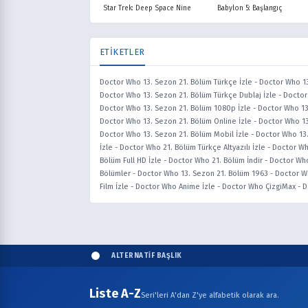
Star Trek: Deep Space Nine
Babylon 5: Başlangıç
ETİKETLER
Doctor Who 13. Sezon 21. Bölüm Türkçe İzle
-
Doctor Who 13
Doctor Who 13. Sezon 21. Bölüm Türkçe Dublaj İzle
-
Doctor
Doctor Who 13. Sezon 21. Bölüm 1080p İzle
-
Doctor Who 13
Doctor Who 13. Sezon 21. Bölüm Online İzle
-
Doctor Who 13
Doctor Who 13. Sezon 21. Bölüm Mobil İzle
-
Doctor Who 13.
İzle
-
Doctor Who 21. Bölüm Türkçe Altyazılı İzle
-
Doctor Wh
Bölüm Full HD İzle
-
Doctor Who 21. Bölüm İndir
-
Doctor Who
Bölümler
-
Doctor Who 13. Sezon 21. Bölüm 1963
-
Doctor Wh
Film İzle
-
Doctor Who Anime İzle
-
Doctor Who ÇizgiMax
-
D
ALTERNATİF BAŞLIK
Liste A-Z
Seri'leri A'dan Z'ye alfabetik olarak ara.