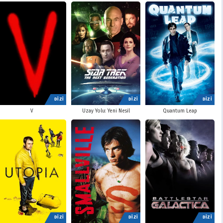
DİZİ
DİZİ
DİZİ
V
Uzay Yolu: Yeni Nesil
Quantum Leap
DİZİ
DİZİ
DİZİ