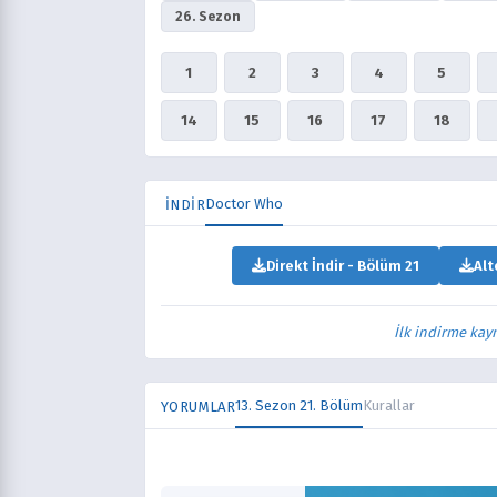
26. Sezon
1
2
3
4
5
14
15
16
17
18
Doctor Who
İNDİR
Direkt İndir - Bölüm 21
Alt
İlk indirme kay
13. Sezon 21. Bölüm
Kurallar
YORUMLAR