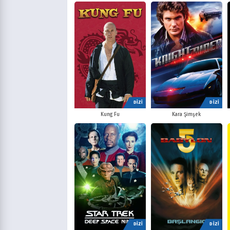
DİZİ
DİZİ
Kung Fu
Kara Şimşek
DİZİ
DİZİ