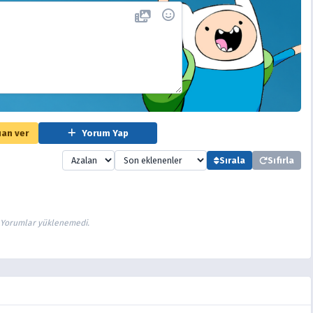
an ver
Yorum Yap
Sırala
Sıfırla
Yorumlar yüklenemedi.