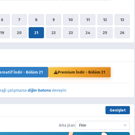
6
7
8
9
10
11
12
13
19
20
21
22
23
24
25
26
ernatif İndir - Bölüm 21
Premium İndir - Bölüm 21
nağı çalışmazsa
diğer butonu
deneyin.
Genişlet
Arka plan:
Finn