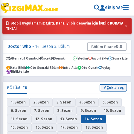
GIRIŞ YAP
Mobil Uygulamamız Çıktı, Daha iyi bir deneyim için
İNDİR BURAYA
×
TIKLA!
Doctor Who
- 14. Sezon 3. Bölüm
0,0
Bölüm Puanı:
Alternatif Oynatıcı
Önceki
Sonraki
İzledim
Favori Ekle
Sonra izle
Hata Bildir
Oto Sonraki Bölüm
İntro Atla
Oto Oynat
Paylaş
Birlikte İzle
BÖLÜMLER
Çoklu seç
1. Sezon
2. Sezon
3. Sezon
4. Sezon
5. Sezon
6. Sezon
7. Sezon
8. Sezon
9. Sezon
10. Sezon
11. Sezon
12. Sezon
13. Sezon
14. Sezon
15. Sezon
16. Sezon
17. Sezon
18. Sezon