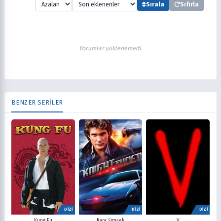
Sırala
Sıfırla
Yorumlar yüklenemedi.
BENZER SERİLER
DİZİ
DİZİ
DİZİ
V
Kung Fu
Kara Şimşek