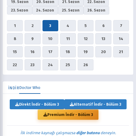
19. Sezon
20. Sezon
21. Sezon
22. Sezon
23. Sezon
24. Sezon
25. Sezon
26. Sezon
1
2
3
4
5
6
7
8
9
10
11
12
13
14
15
16
17
18
19
20
21
22
23
24
25
26
Doctor Who
İNDİR
Direkt İndir - Bölüm 3
Alternatif İndir - Bölüm 3
Premium İndir - Bölüm 3
İlk indirme kaynağı çalışmazsa
diğer butonu
deneyin.