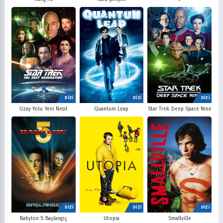
DİZİ
DİZİ
DİZİ
Uzay Yolu: Yeni Nesil
Quantum Leap
Star Trek: Deep Space Nine
DİZİ
DİZİ
DİZİ
Babylon 5: Başlangıç
Utopia
Smallville