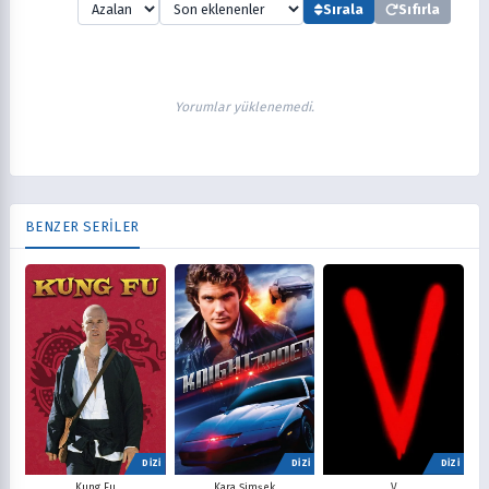
Sırala
Sıfırla
Yorumlar yüklenemedi.
BENZER SERİLER
DİZİ
DİZİ
DİZİ
V
Kung Fu
Kara Şimşek