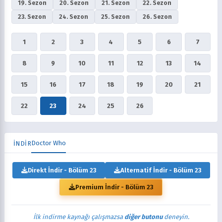
19. Sezon
20. Sezon
21. Sezon
22. Sezon
23. Sezon
24. Sezon
25. Sezon
26. Sezon
1
2
3
4
5
6
7
8
9
10
11
12
13
14
15
16
17
18
19
20
21
22
23
24
25
26
Doctor Who
İNDİR
Direkt İndir - Bölüm 23
Alternatif İndir - Bölüm 23
Premium İndir - Bölüm 23
İlk indirme kaynağı çalışmazsa
diğer butonu
deneyin.