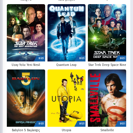
DİZİ
DİZİ
DİZİ
Uzay Yolu: Yeni Nesil
Quantum Leap
Star Trek: Deep Space Nine
DİZİ
DİZİ
DİZİ
Babylon 5: Başlangıç
Utopia
Smallville