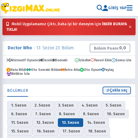
GIRIŞ YAP
Mobil Uygulamamız Çıktı, Daha iyi bir deneyim için
İNDİR BURAYA
×
TIKLA!
Doctor Who
- 13. Sezon 23. Bölüm
0,0
Bölüm Puanı:
Alternatif Oynatıcı
Önceki
Sonraki
İzledim
Favori Ekle
Sonra izle
Hata Bildir
Oto Sonraki Bölüm
İntro Atla
Oto Oynat
Paylaş
Birlikte İzle
BÖLÜMLER
Çoklu seç
1. Sezon
2. Sezon
3. Sezon
4. Sezon
5. Sezon
6. Sezon
7. Sezon
8. Sezon
9. Sezon
10. Sezon
11. Sezon
12. Sezon
13. Sezon
14. Sezon
15. Sezon
16. Sezon
17. Sezon
18. Sezon