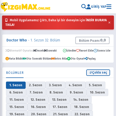
GIRIŞ YAP
Mobil Uygulamamız Çıktı, Daha iyi bir deneyim için
İNDİR BURAYA
×
TIKLA!
Doctor Who
- 1. Sezon 32. Bölüm
0,0
Bölüm Puanı:
Alternatif Oynatıcı
Önceki
Sonraki
İzledim
Favori Ekle
Sonra izle
Hata Bildir
Oto Sonraki Bölüm
İntro Atla
Oto Oynat
Paylaş
BÖLÜMLER
Çoklu seç
1. Sezon
2. Sezon
3. Sezon
4. Sezon
5. Sezon
6. Sezon
7. Sezon
8. Sezon
9. Sezon
10. Sezon
11. Sezon
12. Sezon
13. Sezon
14. Sezon
15. Sezon
16. Sezon
17. Sezon
18. Sezon
19. Sezon
20. Sezon
21. Sezon
22. Sezon