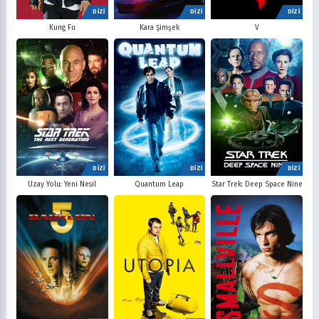
DİZİ
DİZİ
DİZİ
V
Kung Fu
Kara Şimşek
DİZİ
DİZİ
DİZİ
Uzay Yolu: Yeni Nesil
Quantum Leap
Star Trek: Deep Space Nine