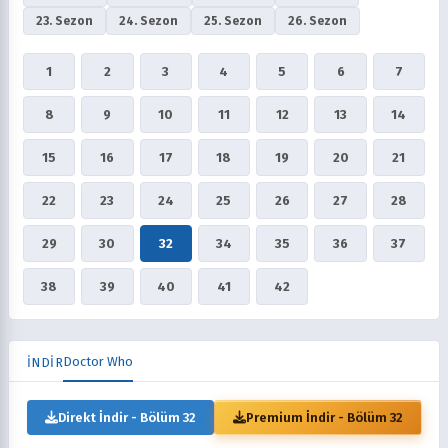
23. Sezon
24. Sezon
25. Sezon
26. Sezon
1
2
3
4
5
6
7
8
9
10
11
12
13
14
15
16
17
18
19
20
21
22
23
24
25
26
27
28
29
30
32
34
35
36
37
38
39
40
41
42
Doctor Who
İNDİR
Direkt İndir - Bölüm 32
Premium İndir - Bölüm 32