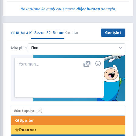
İlk indirme kaynağı çalışmazsa
diğer butonu
deneyin.
1. Sezon 32. Bölüm
Kurallar
Genişlet
YORUMLAR
Arka plan:
Finn
Spoiler
Puan ver