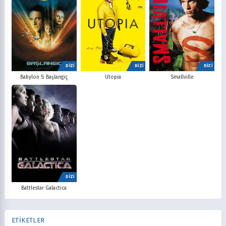
DİZİ
DİZİ
DİZİ
Babylon 5: Başlangıç
Utopia
Smallville
DİZİ
Battlestar Galactica
ETİKETLER