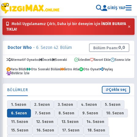
GIRIŞ YAP
Mobil Uygulamamız Çıktı, Daha iyi bir deneyim için
İNDİR BURAYA
×
TIKLA!
Doctor Who
- 6. Sezon 42. Bölüm
0,0
Bölüm Puanı:
Alternatif Oynatıcı
Önceki
Sonraki
İzledim
Favori Ekle
Sonra izle
Hata Bildir
Oto Sonraki Bölüm
İntro Atla
Oto Oynat
Paylaş
Birlikte İzle
BÖLÜMLER
Çoklu seç
1. Sezon
2. Sezon
3. Sezon
4. Sezon
5. Sezon
6. Sezon
7. Sezon
8. Sezon
9. Sezon
10. Sezon
11. Sezon
12. Sezon
13. Sezon
14. Sezon
15. Sezon
16. Sezon
17. Sezon
18. Sezon