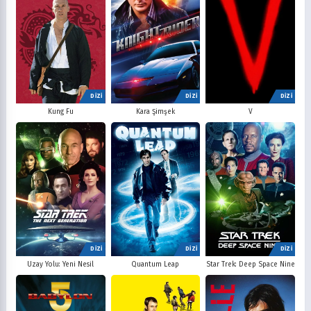
DİZİ
DİZİ
DİZİ
V
Kung Fu
Kara Şimşek
DİZİ
DİZİ
DİZİ
Uzay Yolu: Yeni Nesil
Quantum Leap
Star Trek: Deep Space Nine