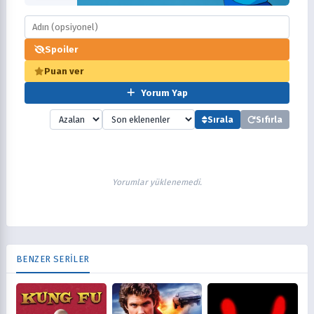
Spoiler
Puan ver
Yorum Yap
Sırala
Sıfırla
Yorumlar yüklenemedi.
BENZER SERİLER